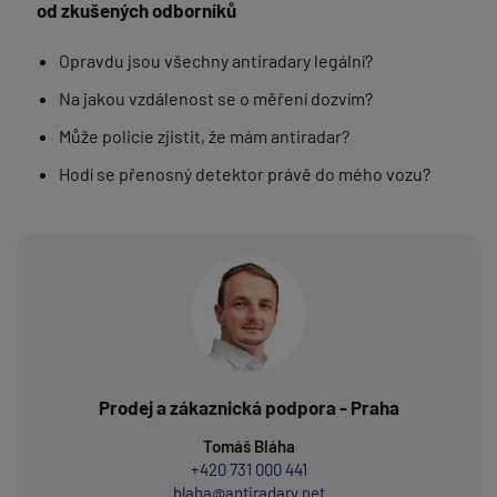
od zkušených odborníků
Opravdu jsou všechny antiradary legální?
Na jakou vzdálenost se o měření dozvím?
Může policie zjistit, že mám antiradar?
Hodí se přenosný detektor právě do mého vozu?
Prodej a zákaznická podpora - Praha
Tomáš Bláha
+420 731 000 441
blaha@antiradary.net