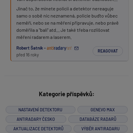
Jinač to, že minete policii a detektor nereaguje
samo o sobě nic neznamená, policie buďto vůbec
neměří, nebo se na měření připravuje, nebo právě
doměřila a "balí" atd... Je také třeba rozlišovat
měření radarem a laserem.
Robert Šatník -
REAGOVAT
před 16 roky
Kategorie příspěvků:
NASTAVENÍ DETEKTORU
GENEVO MAX
ANTIRADARY ČESKO
DATABÁZE RADARŮ
AKTUALIZACE DETEKTORŮ
VÝBĚR ANTIRADARU