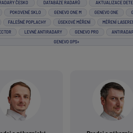
RADARY ČESKO
DATABÁZE RADARŮ
AKTUALIZACE DET
POKOVENÉ SKLO
GENEVO ONE M
GENEVO ONE
FALEŠNÉ POPLACHY
ÚSEKOVÉ MĚŘENÍ
MĚŘENÍ LASERE
ECTOR
LEVNÉ ANTIRADARY
GENEVO PRO
ANTIRADA
GENEVO GPS+