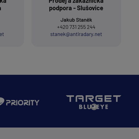
cká
Prodej a zákaznická
a
podpora - Slušovice
Jakub Staněk
+420 731 255 244
et
stanek@antiradary.net