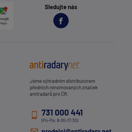
Sledujte nás
Jsme výhradním distributorem
předních renomovaných značek
antiradarů pro ČR.
731 000 441
(Po-Pá: 8:00-17:30)
prodejci@antiradary.net