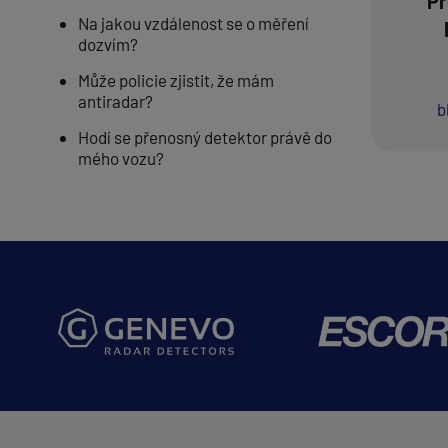
Pr
Na jakou vzdálenost se o měření
dozvím?
Může policie zjistit, že mám
antiradar?
b
Hodí se přenosný detektor právě do
mého vozu?