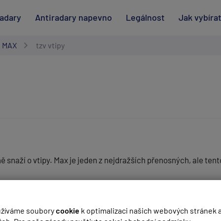
radary
Antiradary napevno
Legálnost
Jak vybíra
 MAX
tzv vtipy
 snaží o vtipy. Max je jeden z nejdražších přenosných, ale tento
(
email bude skrytý
- slouží pro notifikace při odpovědi)
žíváme soubory
cookie
k optimalizaci našich webových stránek 