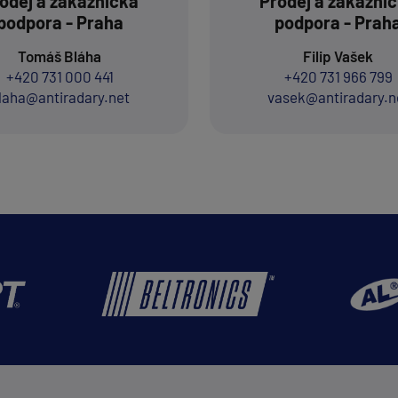
odej a zákaznická
Prodej a zákazni
podpora - Praha
podpora - Prah
Tomáš Bláha
Filip Vašek
+420 731 000 441
+420 731 966 799
laha@antiradary.net
vasek@antiradary.n