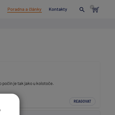
t
Poradna a články
Kontakty
 počin je tak jako u kolotoče.
REAGOVAT
a