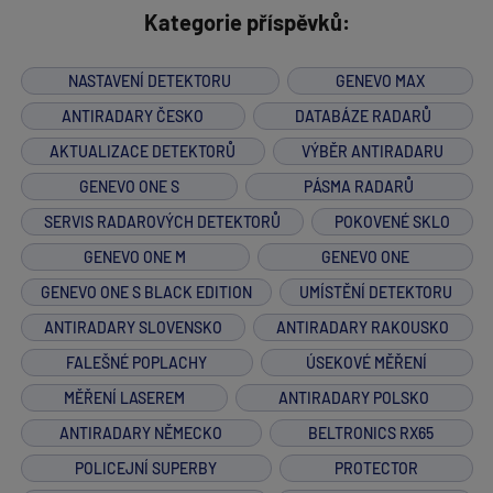
Kategorie příspěvků:
NASTAVENÍ DETEKTORU
GENEVO MAX
ANTIRADARY ČESKO
DATABÁZE RADARŮ
AKTUALIZACE DETEKTORŮ
VÝBĚR ANTIRADARU
GENEVO ONE S
PÁSMA RADARŮ
SERVIS RADAROVÝCH DETEKTORŮ
POKOVENÉ SKLO
GENEVO ONE M
GENEVO ONE
GENEVO ONE S BLACK EDITION
UMÍSTĚNÍ DETEKTORU
ANTIRADARY SLOVENSKO
ANTIRADARY RAKOUSKO
FALEŠNÉ POPLACHY
ÚSEKOVÉ MĚŘENÍ
MĚŘENÍ LASEREM
ANTIRADARY POLSKO
ANTIRADARY NĚMECKO
BELTRONICS RX65
POLICEJNÍ SUPERBY
PROTECTOR