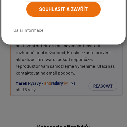
je možné vyměnit reproduktor ? Měl jsem ho nastaven
(
email bude skrytý
- slouží pro notifikace při odpovědi)
po celou dobu na max hlasitost já vůl . Díky za info .
SOUHLASIT A ZAVŘÍT
Předmět:
REAGOVAT
Koleno Jiří
před 6 roky
Další informace
Dobrý den,
Zpráva:
nastavení detektoru na maximální hlasitost
rozhodně není nežádoucí. Prosím zkuste provést
aktualizaci firmwaru, pokud nepomůže,
reproduktor Vám samozřejmě vyměníme. Stačí nás
kontaktovat na email podpory.
Marek Ryšavý -
REAGOVAT
před 6 roky
PŘIDAT PŘÍSPĚVEK