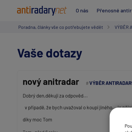
O nás
Přenosné anti
Poradna, články vše co potřebujete vědět
VÝBĚR 
Vaše dotazy
nový anitradar
VÝBĚR ANTIRADAR
Vaše jméno:
Dobrý den,děkuji za odpověd...
v případě, že bych uvažoval o koupi jiného... je něja
Váš e-mail:
díky moc Tom
Pou
Předmět:
Tom
před 6 roky