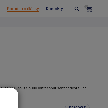
t
Poradna a články
Kontakty
oval apípal, jesliže budu mít zapnut senzor deště..??
a
REAGOVAT