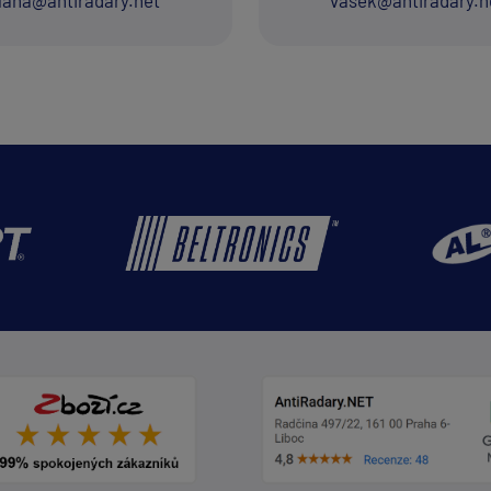
laha@antiradary.net
vasek@antiradary.n