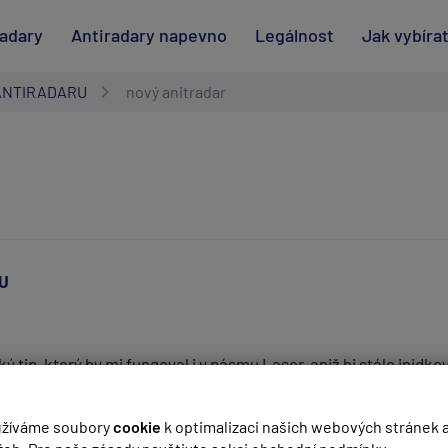
radary
Antiradary napevno
Legálnost
Jak vybíra
ANTIRADARU
nový anitradar
U
ký tip, který by mi fungoval i v pásmu Laser, aniž bi stále inidk
(
email bude skrytý
- slouží pro notifikace při odpovědi)
žíváme soubory
cookie
k optimalizaci našich webových stránek 