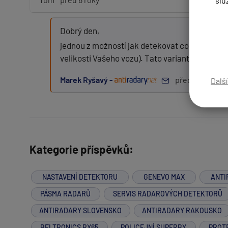
slu
Dobrý den,
Zpráva:
jednou z možností jak detekovat co nejlépe l
velikosti Vašeho vozu). Tato varianta je poně
Marek Ryšavý -
před 6 roky
Dalš
PŘIDAT PŘÍSPĚVEK
Kategorie příspěvků:
NASTAVENÍ DETEKTORU
GENEVO MAX
ANTI
PÁSMA RADARŮ
SERVIS RADAROVÝCH DETEKTORŮ
ANTIRADARY SLOVENSKO
ANTIRADARY RAKOUSKO
BELTRONICS RX65
POLICEJNÍ SUPERBY
PROT