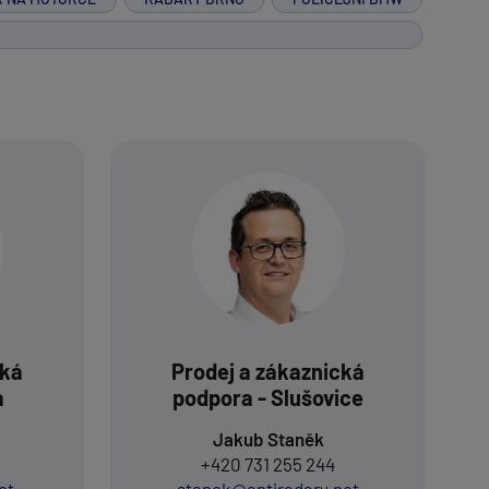
cká
Prodej a zákaznická
a
podpora - Slušovice
Jakub Staněk
+420 731 255 244