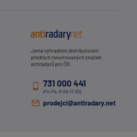
Jsme výhradním distributorem
předních renomovaných značek
antiradarů pro ČR.
731 000 441
(Po-Pá: 8:00-17:30)
prodejci@antiradary.net