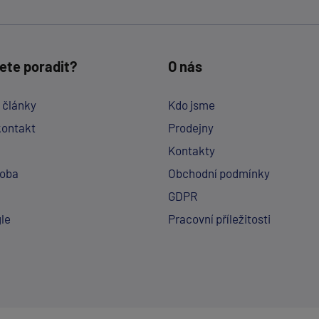
ete poradit?
O nás
a články
Kdo jsme
kontakt
Prodejny
Kontakty
doba
Obchodní podmínky
GDPR
le
Pracovní příležitosti