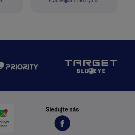
et
stanek@antiradary.net
Sledujte nás