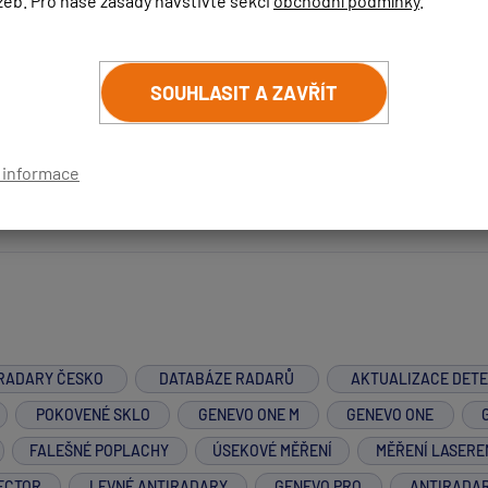
žeb. Pro naše zásady navštivte sekci
obchodní podmínky
.
SOUHLASIT A ZAVŘÍT
aser ve Vašem případě je pevně zabudovaná sada GENEVO PRO v
kud dražší, ale s ohledem na ochranu před laserovými měření je 
í informace
RADARY ČESKO
DATABÁZE RADARŮ
AKTUALIZACE DET
POKOVENÉ SKLO
GENEVO ONE M
GENEVO ONE
FALEŠNÉ POPLACHY
ÚSEKOVÉ MĚŘENÍ
MĚŘENÍ LASERE
ECTOR
LEVNÉ ANTIRADARY
GENEVO PRO
ANTIRADA