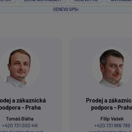
GENEVO GPS+
odej a zákaznická
Prodej a zákazni
podpora - Praha
podpora - Prah
Tomáš Bláha
Filip Vašek
+420 731 000 441
+420 731 966 799