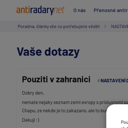
O nás
Přenosné anti
Poradna, články vše co potřebujete vědět
NASTAV
Vaše dotazy
Pouziti v zahranici
NASTAVENÍ
Vaše jméno:
Dobry den,
nemate nejaky seznam zemi evropy s prislusnymi pas
Váš e-mail:
Chapu, ze nekde je to zakazano, ale to budu rest az
Dekuji :)
Pou
Předmět: