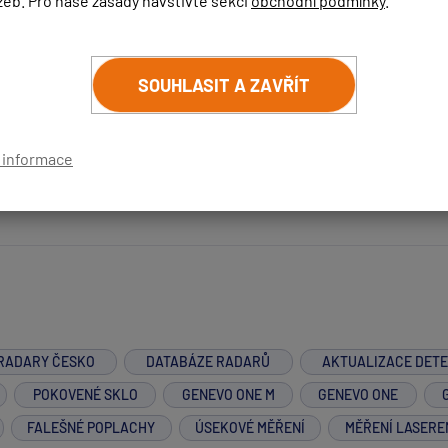
žeb. Pro naše zásady navštivte sekci
obchodní podmínky
.
SOUHLASIT A ZAVŘÍT
cujeme. Prosím pošlete mi Vás email a seznam konkrétních ze
í informace
RADARY ČESKO
DATABÁZE RADARŮ
AKTUALIZACE DET
POKOVENÉ SKLO
GENEVO ONE M
GENEVO ONE
FALEŠNÉ POPLACHY
ÚSEKOVÉ MĚŘENÍ
MĚŘENÍ LASERE