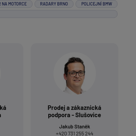
R NA MOTORCE
RADARY BRNO
POLICEJNÍ BMW
cká
Prodej a zákaznická
a
podpora - Slušovice
Jakub Staněk
+420 731 255 244