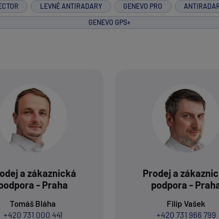
ECTOR
LEVNÉ ANTIRADARY
GENEVO PRO
ANTIRADA
GENEVO GPS+
odej a zákaznická
Prodej a zákazni
podpora - Praha
podpora - Prah
Tomáš Bláha
Filip Vašek
+420 731 000 441
+420 731 966 799