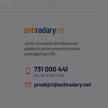
Jsme výhradním distributorem
předních renomovaných značek
antiradarů pro ČR.
731 000 441
(Po-Pá: 8:00-17:30)
prodejci@antiradary.net