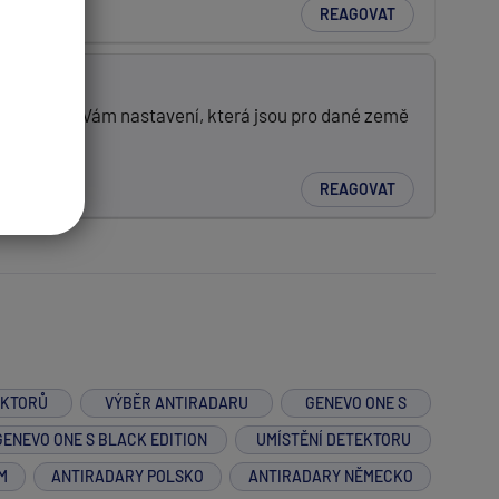
REAGOVAT
mí, pošlu Vám nastavení, která jsou pro dané země
REAGOVAT
EKTORŮ
VÝBĚR ANTIRADARU
GENEVO ONE S
GENEVO ONE S BLACK EDITION
UMÍSTĚNÍ DETEKTORU
M
ANTIRADARY POLSKO
ANTIRADARY NĚMECKO