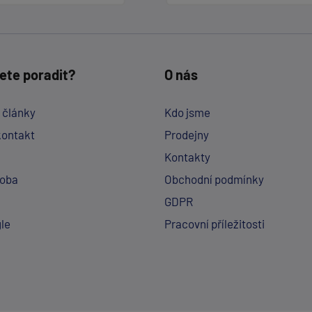
ete poradit?
O nás
a články
Kdo jsme
kontakt
Prodejny
Kontakty
doba
Obchodní podmínky
GDPR
le
Pracovní příležitosti