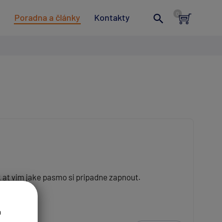
t
Poradna a články
Kontakty
 at vim jake pasmo si pripadne zapnout.
a