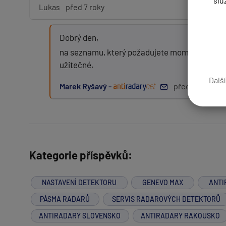
slu
Lukas
před 7 roky
Dobrý den,
Zpráva:
na seznamu, který požadujete momentálně pra
užitečné.
Dalš
Marek Ryšavý -
před 7 roky
PŘIDAT PŘÍSPĚVEK
Kategorie příspěvků:
NASTAVENÍ DETEKTORU
GENEVO MAX
ANTI
PÁSMA RADARŮ
SERVIS RADAROVÝCH DETEKTORŮ
ANTIRADARY SLOVENSKO
ANTIRADARY RAKOUSKO