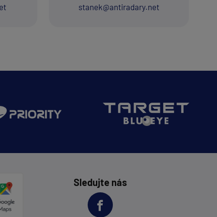
et
stanek@antiradary.net
Sledujte nás