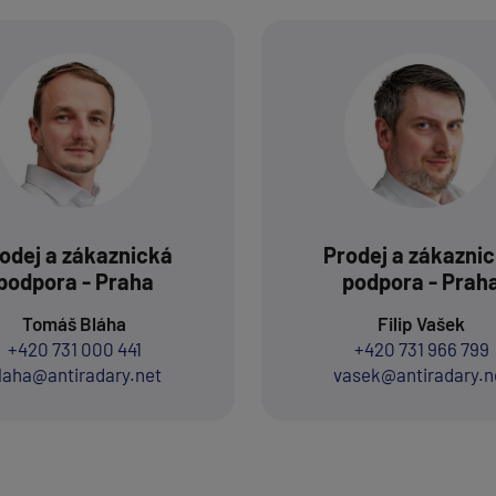
odej a zákaznická
Prodej a zákazni
podpora - Praha
podpora - Prah
Tomáš Bláha
Filip Vašek
+420 731 000 441
+420 731 966 799
laha@antiradary.net
vasek@antiradary.n