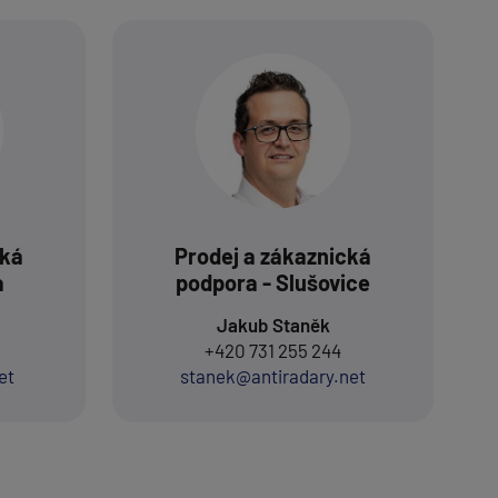
cká
Prodej a zákaznická
a
podpora - Slušovice
Jakub Staněk
+420 731 255 244
et
stanek@antiradary.net