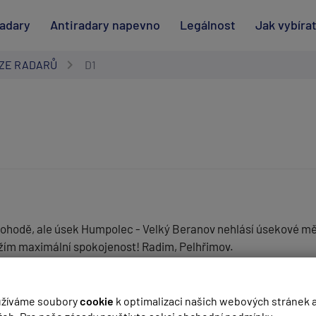
radary
Antiradary napevno
Legálnost
Jak vybíra
ZE RADARŮ
D1
 pohodě, ale úsek Humpolec - Velký Beranov nehlásí úsekové mě
ožím maximální spokojenost! Radim, Pelhřimov.
(
email bude skrytý
- slouží pro notifikace při odpovědi)
žíváme soubory
cookie
k optimalizaci našich webových stránek 