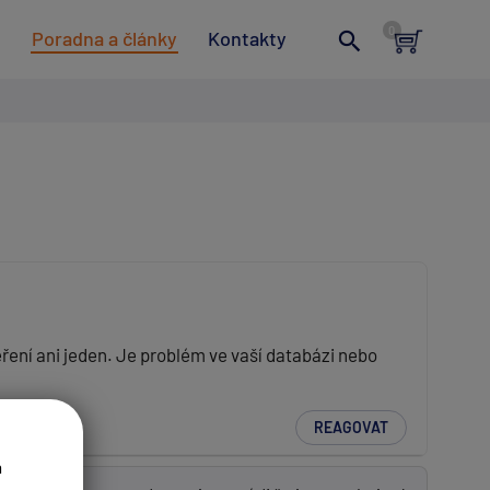
t
Poradna a články
Kontakty
ření ani jeden. Je problém ve vaší databázi nebo
REAGOVAT
a