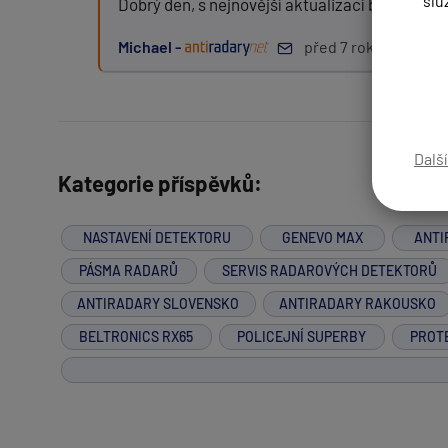
slu
Dobrý den, s nejnovější aktualizací bychom ta
Michael -
před 7 roky
Zpráva:
Dalš
Kategorie příspěvků:
PŘIDAT PŘÍSPĚVEK
NASTAVENÍ DETEKTORU
GENEVO MAX
ANTI
PÁSMA RADARŮ
SERVIS RADAROVÝCH DETEKTORŮ
ANTIRADARY SLOVENSKO
ANTIRADARY RAKOUSKO
BELTRONICS RX65
POLICEJNÍ SUPERBY
PROT