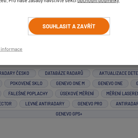
žeb. Pro naše zásady navštivte sekci
obchodní podmínky
.
m vše měli mít, zkuste prosím detektory aktualizovat ještě jed
SOUHLASIT A ZAVŘÍT
í informace
RADARY ČESKO
DATABÁZE RADARŮ
AKTUALIZACE DET
POKOVENÉ SKLO
GENEVO ONE M
GENEVO ONE
FALEŠNÉ POPLACHY
ÚSEKOVÉ MĚŘENÍ
MĚŘENÍ LASERE
ECTOR
LEVNÉ ANTIRADARY
GENEVO PRO
ANTIRADA
GENEVO GPS+