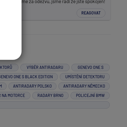
nou. Děkujeme za odezvu, jsme rádi že jste spokojen!
REAGOVAT
EKTORŮ
VÝBĚR ANTIRADARU
GENEVO ONE S
GENEVO ONE S BLACK EDITION
UMÍSTĚNÍ DETEKTORU
M
ANTIRADARY POLSKO
ANTIRADARY NĚMECKO
R NA MOTORCE
RADARY BRNO
POLICEJNÍ BMW