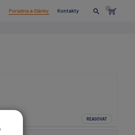
t
Poradna a články
Kontakty
REAGOVAT
a