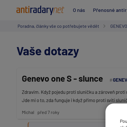
O nás
Přenosné anti
Poradna, články vše co potřebujete vědět
GENEVO
Vaše dotazy
Genevo one S - slunce
GENEV
Vaše jméno:
Zdravím. Když pojedu proti sluníčku a zároveň prot
Jde mi o to, zda funguje i když přímo proti svítí slun
Váš e-mail:
Michal
před 7 roky
Pou
Předmět: