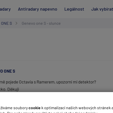
radary
Antiradary napevno
Legálnost
Jak vybíra
 ONE S
Genevo one S - slunce
O ONE S
i mě pojede Octavia s Ramerem, upozorní mi detektor?
íčko. Děkuji
(
email bude skrytý
- slouží pro notifikace při odpovědi)
žíváme soubory
cookie
k optimalizaci našich webových stránek 