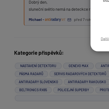
slu
Dobrý den,
sluneční světlo nemá na deteckce radarů vliv,
Michael -
před 7 roky
Zpráva:
Dalš
PŘIDAT PŘÍSPĚVEK
Kategorie příspěvků:
NASTAVENÍ DETEKTORU
GENEVO MAX
ANTI
PÁSMA RADARŮ
SERVIS RADAROVÝCH DETEKTORŮ
ANTIRADARY SLOVENSKO
ANTIRADARY RAKOUSKO
BELTRONICS RX65
POLICEJNÍ SUPERBY
PROT