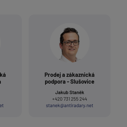
cká
Prodej a zákaznická
a
podpora - Slušovice
Jakub Staněk
+420 731 255 244
et
stanek@antiradary.net