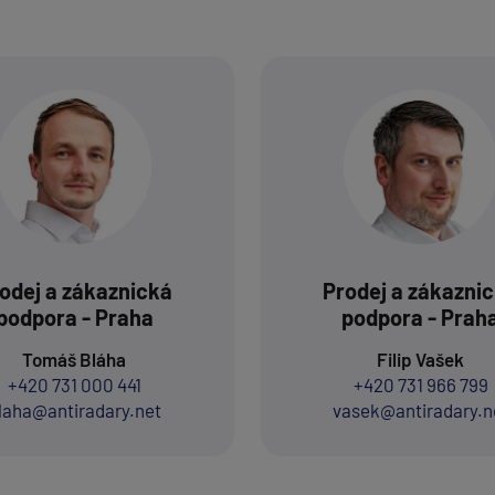
odej a zákaznická
Prodej a zákazni
podpora - Praha
podpora - Prah
Tomáš Bláha
Filip Vašek
+420 731 000 441
+420 731 966 799
laha@antiradary.net
vasek@antiradary.n