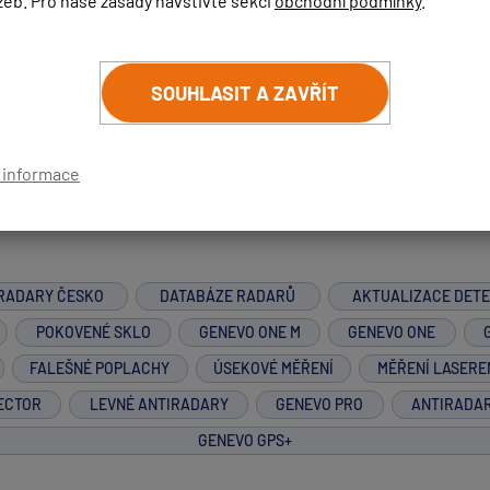
žeb. Pro naše zásady navštivte sekci
obchodní podmínky
.
 na zapnutý Ramer, by Vás měl detektor bez problémů upozornit
SOUHLASIT A ZAVŘÍT
í informace
RADARY ČESKO
DATABÁZE RADARŮ
AKTUALIZACE DET
POKOVENÉ SKLO
GENEVO ONE M
GENEVO ONE
FALEŠNÉ POPLACHY
ÚSEKOVÉ MĚŘENÍ
MĚŘENÍ LASERE
ECTOR
LEVNÉ ANTIRADARY
GENEVO PRO
ANTIRADA
GENEVO GPS+