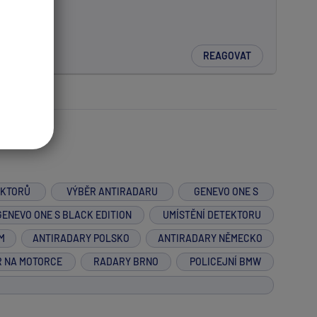
.
REAGOVAT
EKTORŮ
VÝBĚR ANTIRADARU
GENEVO ONE S
GENEVO ONE S BLACK EDITION
UMÍSTĚNÍ DETEKTORU
M
ANTIRADARY POLSKO
ANTIRADARY NĚMECKO
R NA MOTORCE
RADARY BRNO
POLICEJNÍ BMW