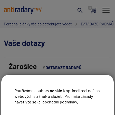
Poradna, články vše co potřebujete vědět
DATABÁZE RADARŮ
Vaše dotazy
Žarošice
DATABÁZE RADARŮ
Vaše jméno:
Zdravím. V žarošicich to fotí . Dnes jsem projížděl
dedinou tak +- 70km/h a vším si toho fotaku u školy
Používáme soubory
cookie
k optimalizaci našich
REAGOVAT
Jura
před 7 roky
webových stránek a služeb. Pro naše zásady
Váš e-mail:
navštivte sekci
obchodní podmínky
.
Dobrý den Juro, děkujeme za informaci.