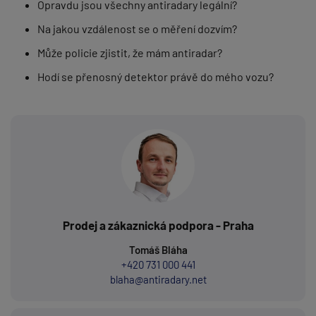
Opravdu jsou všechny antiradary legální?
Na jakou vzdálenost se o měření dozvím?
Může policie zjistit, že mám antiradar?
Hodí se přenosný detektor právě do mého vozu?
Prodej a zákaznická podpora - Praha
Tomáš Bláha
+420 731 000 441
blaha@antiradary.net