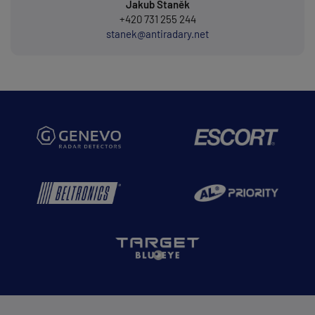
Jakub Staněk
+420 731 255 244
stanek@antiradary.net