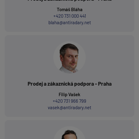
Tomáš Bláha
+420 731 000 441
blaha@antiradary.net
Prodej a zákaznická podpora - Praha
Filip Vašek
+420 731 966 799
vasek@antiradary.net