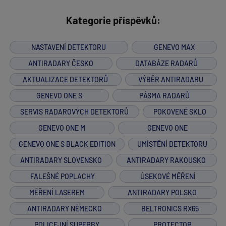
Kategorie příspěvků:
NASTAVENÍ DETEKTORU
GENEVO MAX
ANTIRADARY ČESKO
DATABÁZE RADARŮ
AKTUALIZACE DETEKTORŮ
VÝBĚR ANTIRADARU
GENEVO ONE S
PÁSMA RADARŮ
SERVIS RADAROVÝCH DETEKTORŮ
POKOVENÉ SKLO
GENEVO ONE M
GENEVO ONE
GENEVO ONE S BLACK EDITION
UMÍSTĚNÍ DETEKTORU
ANTIRADARY SLOVENSKO
ANTIRADARY RAKOUSKO
FALEŠNÉ POPLACHY
ÚSEKOVÉ MĚŘENÍ
MĚŘENÍ LASEREM
ANTIRADARY POLSKO
ANTIRADARY NĚMECKO
BELTRONICS RX65
POLICEJNÍ SUPERBY
PROTECTOR