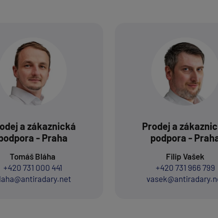
odej a zákaznická
Prodej a zákazni
podpora - Praha
podpora - Prah
Tomáš Bláha
Filip Vašek
+420 731 000 441
+420 731 966 799
laha@antiradary.net
vasek@antiradary.n