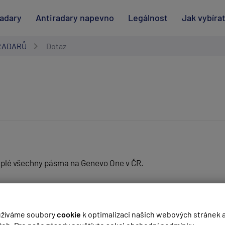
radary
Antiradary napevno
Legálnost
Jak vybíra
RADARŮ
Dotaz
zaplé všechny pásma na Genevo One v ČR.
(
email bude skrytý
- slouží pro notifikace při odpovědi)
žíváme soubory
cookie
k optimalizaci našich webových stránek 