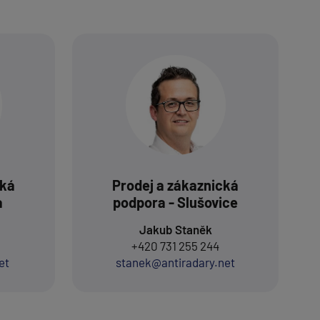
cká
Prodej a zákaznická
a
podpora - Slušovice
Jakub Staněk
+420 731 255 244
et
stanek@antiradary.net