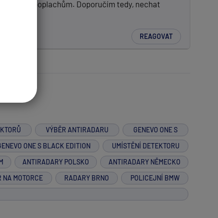
ým falešným poplachům. Doporučím tedy, nechat
REAGOVAT
EKTORŮ
VÝBĚR ANTIRADARU
GENEVO ONE S
GENEVO ONE S BLACK EDITION
UMÍSTĚNÍ DETEKTORU
M
ANTIRADARY POLSKO
ANTIRADARY NĚMECKO
R NA MOTORCE
RADARY BRNO
POLICEJNÍ BMW