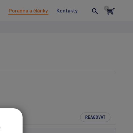
t
Poradna a články
Kontakty
REAGOVAT
a