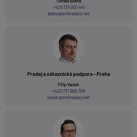
Tomáš Bláha
+420 731 000 441
blaha@antiradary.net
Prodej a zákaznická podpora - Praha
Filip Vašek
+420 731 966 799
vasek@antiradary.net