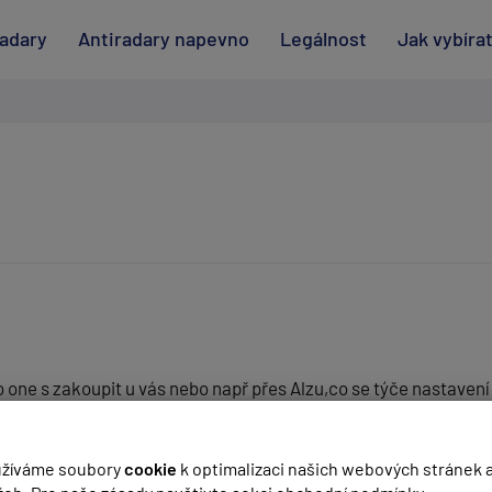
radary
Antiradary napevno
Legálnost
Jak vybíra
 one s zakoupit u vás nebo např přes Alzu,co se týče nastavení a
oho důvodu ze zboží lze zakoupit za třetinku čili zaplatim jen 
(
email bude skrytý
- slouží pro notifikace při odpovědi)
žíváme soubory
cookie
k optimalizaci našich webových stránek 