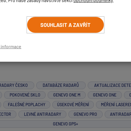
žeb. Pro naše zásady navštivte sekci
obchodní podmínky
.
ejně a samotné nastavování je pak otázkou několika vteřin, vš
SOUHLASIT A ZAVŘÍT
í informace
RADARY ČESKO
DATABÁZE RADARŮ
AKTUALIZACE DET
POKOVENÉ SKLO
GENEVO ONE M
GENEVO ONE
FALEŠNÉ POPLACHY
ÚSEKOVÉ MĚŘENÍ
MĚŘENÍ LASERE
ECTOR
LEVNÉ ANTIRADARY
GENEVO PRO
ANTIRADA
GENEVO GPS+