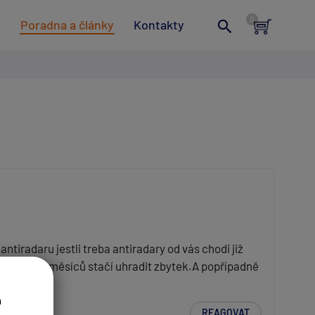
t
Poradna a články
Kontakty
ntiradaru jestli treba antiradary od vás chodi již
část a do 3 měsíců stačí uhradit zbytek.A popřípadně
a
REAGOVAT