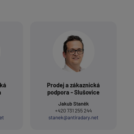
cká
Prodej a zákaznická
a
podpora - Slušovice
Jakub Staněk
+420 731 255 244
et
stanek@antiradary.net