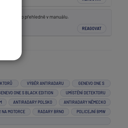
e je popsáno přehledně v manuálu.
REAGOVAT
EKTORŮ
VÝBĚR ANTIRADARU
GENEVO ONE S
GENEVO ONE S BLACK EDITION
UMÍSTĚNÍ DETEKTORU
M
ANTIRADARY POLSKO
ANTIRADARY NĚMECKO
R NA MOTORCE
RADARY BRNO
POLICEJNÍ BMW