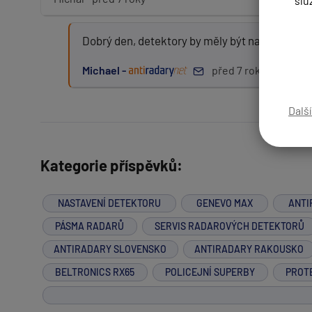
slu
Dobrý den, detektory by měly být nastaveny st
Zpráva:
Michael -
před 7 roky
Dalš
PŘIDAT PŘÍSPĚVEK
Kategorie příspěvků:
NASTAVENÍ DETEKTORU
GENEVO MAX
ANTI
PÁSMA RADARŮ
SERVIS RADAROVÝCH DETEKTORŮ
ANTIRADARY SLOVENSKO
ANTIRADARY RAKOUSKO
BELTRONICS RX65
POLICEJNÍ SUPERBY
PROT