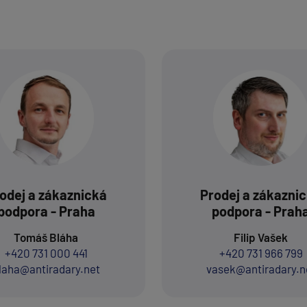
odej a zákaznická
Prodej a zákazni
podpora - Praha
podpora - Prah
Tomáš Bláha
Filip Vašek
+420 731 000 441
+420 731 966 799
laha@antiradary.net
vasek@antiradary.n