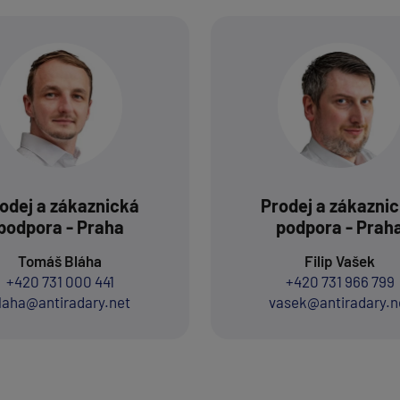
odej a zákaznická
Prodej a zákazni
podpora - Praha
podpora - Prah
Tomáš Bláha
Filip Vašek
+420 731 000 441
+420 731 966 799
laha@antiradary.net
vasek@antiradary.n