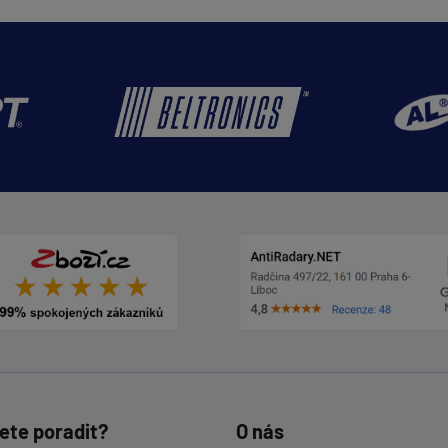
ete poradit?
O nás