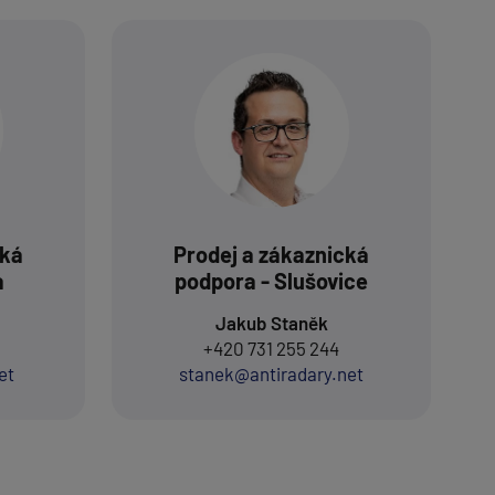
cká
Prodej a zákaznická
a
podpora - Slušovice
Jakub Staněk
+420 731 255 244
et
stanek@antiradary.net