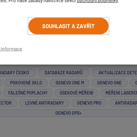
žeb. Pro naše zásady navštivte sekci
obchodní podmínky
.
a srovnání
v tomto videu.
Doporučit ho tedy určitě nemůžu.
SOUHLASIT A ZAVŘÍT
í informace
RADARY ČESKO
DATABÁZE RADARŮ
AKTUALIZACE DET
POKOVENÉ SKLO
GENEVO ONE M
GENEVO ONE
FALEŠNÉ POPLACHY
ÚSEKOVÉ MĚŘENÍ
MĚŘENÍ LASERE
ECTOR
LEVNÉ ANTIRADARY
GENEVO PRO
ANTIRADA
GENEVO GPS+