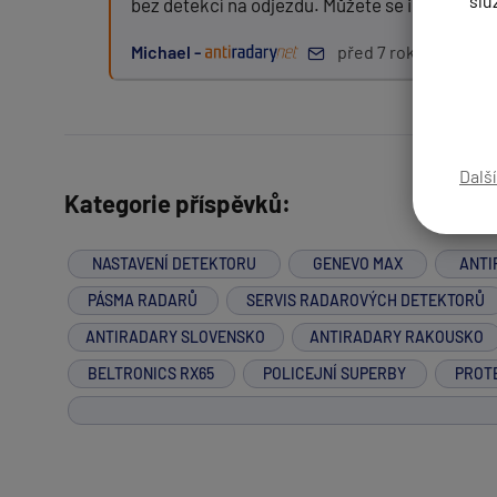
slu
bez detekcí na odjezdu. Můžete se i podívat n
Michael -
před 7 roky
Zpráva:
Dalš
Kategorie příspěvků:
PŘIDAT PŘÍSPĚVEK
NASTAVENÍ DETEKTORU
GENEVO MAX
ANTI
PÁSMA RADARŮ
SERVIS RADAROVÝCH DETEKTORŮ
ANTIRADARY SLOVENSKO
ANTIRADARY RAKOUSKO
BELTRONICS RX65
POLICEJNÍ SUPERBY
PROT