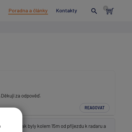
t
Poradna a články
Kontakty
.Děkuji za odpověď.
REAGOVAT
 Detekce pak byly kolem 15m od příjezdu k radaru a
a