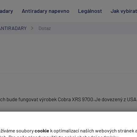
radary
Antiradary napevno
Legálnost
Jak vybíra
ANTIRADARY
Dotaz
nicích bude fungovat výrobek Cobra XRS 9700.Je dovezený z USA
(
email bude skrytý
- slouží pro notifikace při odpovědi)
v první řadě chybí GPS databáze stacionárních radarů a kamer.
žíváme soubory
cookie
k optimalizaci našich webových stránek 