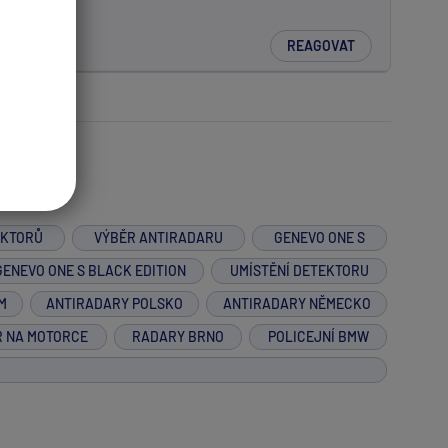
REAGOVAT
EKTORŮ
VÝBĚR ANTIRADARU
GENEVO ONE S
GENEVO ONE S BLACK EDITION
UMÍSTĚNÍ DETEKTORU
M
ANTIRADARY POLSKO
ANTIRADARY NĚMECKO
R NA MOTORCE
RADARY BRNO
POLICEJNÍ BMW