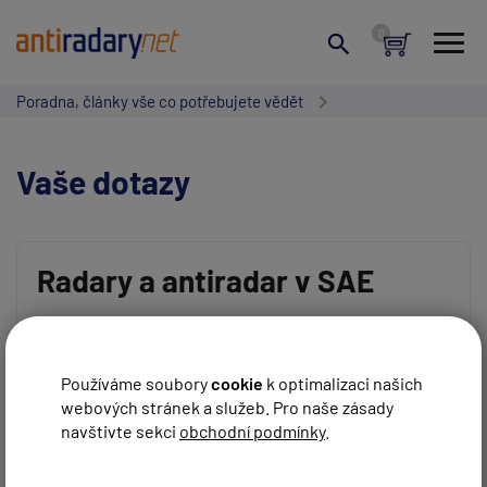
Poradna, články vše co potřebujete vědět
Vaše dotazy
Radary a antiradar v SAE
Vaše jméno:
Dobrý den, jak měří rychlost v SAE a jaký prenosný
antiradar z vaši nabídky mi do SAE doporučíte?
Používáme soubory
cookie
k optimalizaci našich
REAGOVAT
Pepa
před 8 roky
webových stránek a služeb. Pro naše zásady
Váš e-mail:
navštivte sekci
obchodní podmínky
.
Genevo + ALP