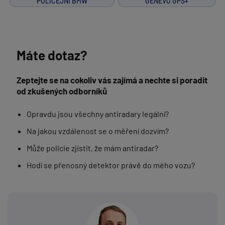
POLICEJNÍ BMW
GENEVO GPS+
Máte dotaz?
Zeptejte se na cokoliv vás zajímá a nechte si poradit
od zkušených odborníků
Opravdu jsou všechny antiradary legální?
Na jakou vzdálenost se o měření dozvím?
Může policie zjistit, že mám antiradar?
Hodí se přenosný detektor právě do mého vozu?