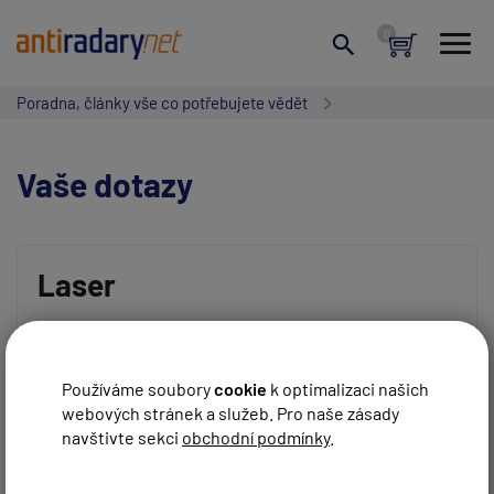
Poradna, články vše co potřebujete vědět
Vaše dotazy
Laser
Vaše jméno:
Dnes jsem byl zmeren MP trojnozkou, genevo one S
naprosto bez reakce.
Používáme soubory
cookie
k optimalizaci našich
REAGOVAT
666
před 8 roky
webových stránek a služeb. Pro naše zásady
Váš e-mail:
navštivte sekci
obchodní podmínky
.
Byl to Trucam laser