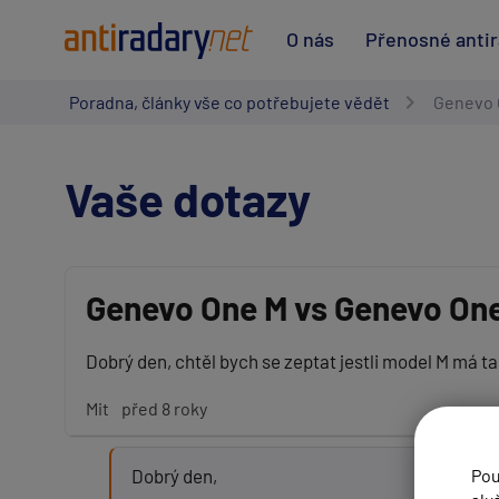
O nás
Přenosné anti
Poradna, články vše co potřebujete vědět
Genevo 
Vaše dotazy
Genevo One M vs Genevo One
Vaše jméno:
Dobrý den, chtěl bych se zeptat jestli model M má t
Mit
před 8 roky
Váš e-mail:
Dobrý den,
Pou
Předmět: