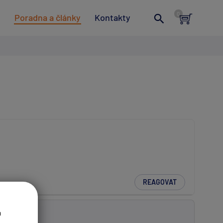
t
Poradna a články
Kontakty
REAGOVAT
a