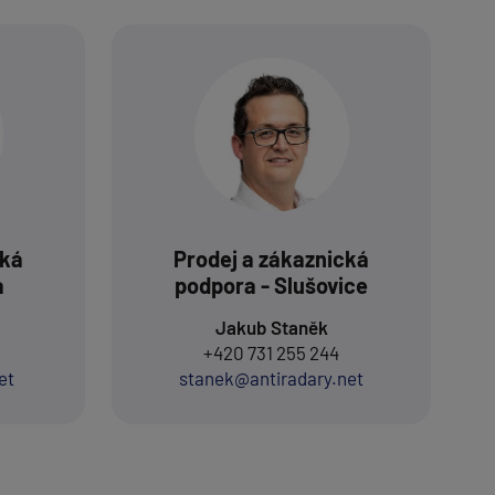
cká
Prodej a zákaznická
a
podpora - Slušovice
Jakub Staněk
+420 731 255 244
et
stanek@antiradary.net