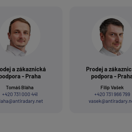
odej a zákaznická
Prodej a zákazni
podpora - Praha
podpora - Prah
Tomáš Bláha
Filip Vašek
+420 731 000 441
+420 731 966 799
laha@antiradary.net
vasek@antiradary.n