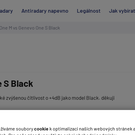
radary
Antiradary napevno
Legálnost
Jak vybíra
One M vs Genevo One S Black
 S Black
aké zvýšenou čitlivost o +4dB jako model Black. děkuji
(
email bude skrytý
- slouží pro notifikace při odpovědi)
žíváme soubory
cookie
k optimalizaci našich webových stránek 