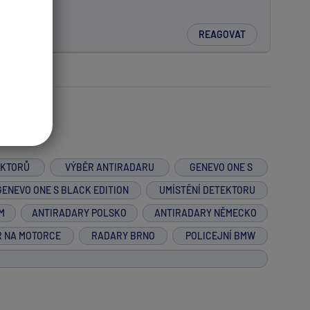
REAGOVAT
EKTORŮ
VÝBĚR ANTIRADARU
GENEVO ONE S
GENEVO ONE S BLACK EDITION
UMÍSTĚNÍ DETEKTORU
M
ANTIRADARY POLSKO
ANTIRADARY NĚMECKO
R NA MOTORCE
RADARY BRNO
POLICEJNÍ BMW