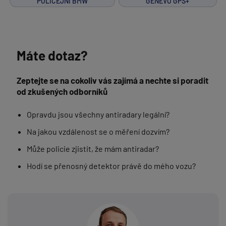
POLICEJNÍ BMW
GENEVO GPS+
Máte dotaz?
Zeptejte se na cokoliv vás zajímá a nechte si poradit
od zkušených odborníků
Opravdu jsou všechny antiradary legální?
Na jakou vzdálenost se o měření dozvím?
Může policie zjistit, že mám antiradar?
Hodí se přenosný detektor právě do mého vozu?