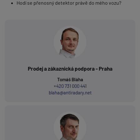
Hodí se přenosný detektor právě do mého vozu?
Prodej a zákaznická podpora - Praha
Tomáš Bláha
+420 731 000 441
blaha@antiradary.net