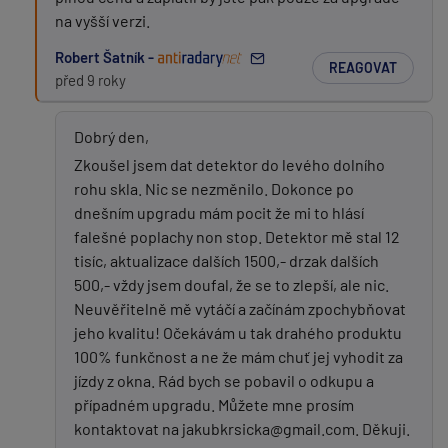
na vyšší verzi.
Robert Šatník -
REAGOVAT
před 9 roky
Dobrý den,
Zkoušel jsem dat detektor do levého dolního
rohu skla. Nic se nezměnilo. Dokonce po
dnešním upgradu mám pocit že mi to hlásí
falešné poplachy non stop. Detektor mě stal 12
tisíc, aktualizace dalších 1500,- drzak dalších
500,- vždy jsem doufal, že se to zlepší, ale nic.
Neuvěřitelně mě vytáčí a začínám zpochybňovat
jeho kvalitu! Očekávám u tak drahého produktu
100% funkčnost a ne že mám chuť jej vyhodit za
jízdy z okna. Rád bych se pobavil o odkupu a
případném upgradu. Můžete mne prosím
kontaktovat na jakubkrsicka@gmail.com. Děkuji.