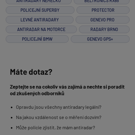
ANTIRADARY NĚMECKO
BELTRONICS RX65
POLICEJNÍ SUPERBY
PROTECTOR
LEVNÉ ANTIRADARY
GENEVO PRO
ANTIRADAR NA MOTORCE
RADARY BRNO
POLICEJNÍ BMW
GENEVO GPS+
Máte dotaz?
Zeptejte se na cokoliv vás zajímá a nechte si poradit
od zkušených odborníků
Opravdu jsou všechny antiradary legální?
Na jakou vzdálenost se o měření dozvím?
Může policie zjistit, že mám antiradar?