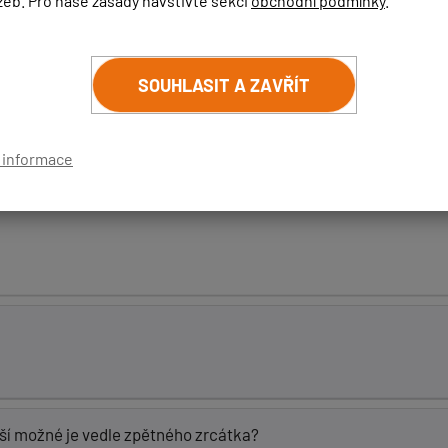
žeb. Pro naše zásady navštivte sekci
obchodní podmínky
.
SOUHLASIT A ZAVŘÍT
í informace
epší možné je vedle zpětného zrcátka?