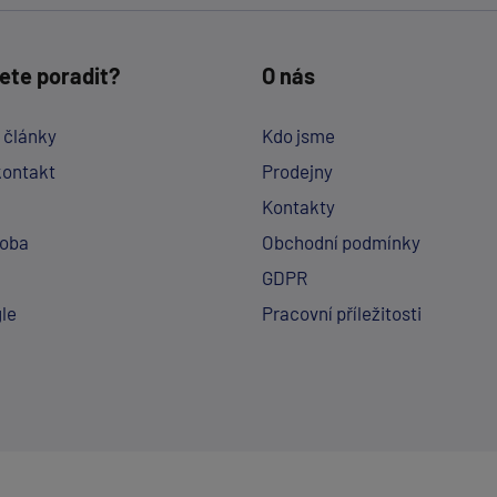
ete poradit?
O nás
a články
Kdo jsme
kontakt
Prodejny
Kontakty
doba
Obchodní podmínky
GDPR
le
Pracovní příležitosti