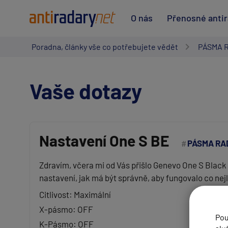
O nás
Přenosné anti
Poradna, články vše co potřebujete vědět
PÁSMA 
Vaše dotazy
Nastavení One S BE
PÁSMA RA
Vaše jméno:
Zdravím, včera mi od Vás přišlo Genevo One S Black 
nastavení, jak má být správně, aby fungovalo co ne
Váš e-mail:
Citlivost: Maximální
X-pásmo: OFF
Pou
Předmět:
K-Pásmo: OFF