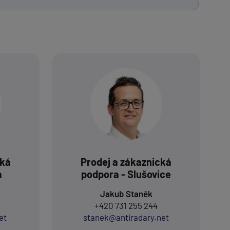
cká
Prodej a zákaznická
a
podpora - Slušovice
Jakub Staněk
+420 731 255 244
et
stanek@antiradary.net