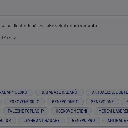
ka se dlouhodobě jeví jako velmi dobrá varianta.
d 9 roky
RADARY ČESKO
DATABÁZE RADARŮ
AKTUALIZACE DET
POKOVENÉ SKLO
GENEVO ONE M
GENEVO ONE
FALEŠNÉ POPLACHY
ÚSEKOVÉ MĚŘENÍ
MĚŘENÍ LASERE
ECTOR
LEVNÉ ANTIRADARY
GENEVO PRO
ANTIRADA