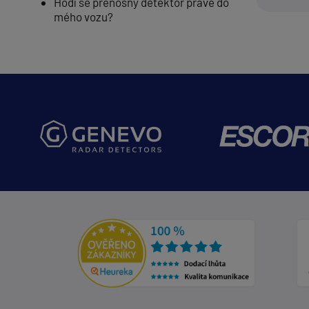
Hodí se přenosný detektor právě do
mého vozu?