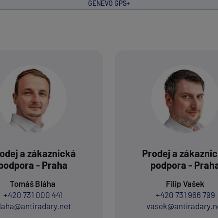
GENEVO GPS+
odej a zákaznická
Prodej a zákazni
podpora - Praha
podpora - Prah
Tomáš Bláha
Filip Vašek
+420 731 000 441
+420 731 966 799
laha@antiradary.net
vasek@antiradary.n