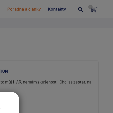
t
Poradna a články
Kontakty
TION
to můj 1. AR, nemám zkušenosti. Chci se zeptat, na
a