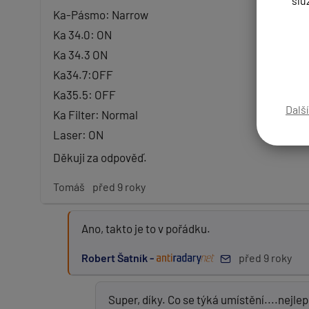
slu
Ka-Pásmo: Narrow
Ka 34.0: ON
Ka 34.3 ON
Zpráva:
Ka34.7:OFF
Ka35.5: OFF
Dalš
Ka Filter: Normal
PŘIDAT PŘÍSPĚVEK
Laser: ON
Děkuji za odpověď.
Tomáš
před 9 roky
Ano, takto je to v pořádku.
Robert Šatník -
před 9 roky
Super, díky. Co se týká umístění....nejl