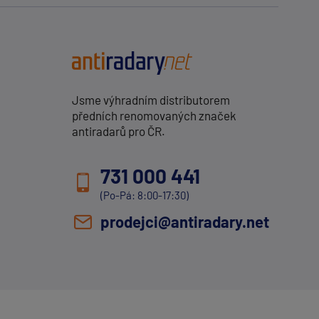
Jsme výhradním distributorem
předních renomovaných značek
antiradarů pro ČR.
731 000 441
(Po-Pá: 8:00-17:30)
prodejci@antiradary.net