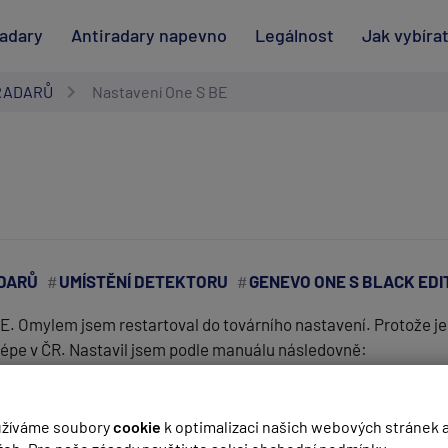
radary
Antiradary napevno
Legálnost
Jak vybíra
RADARŮ
Nastavení One S BE
DARŮ
UMÍSTĚNÍ DETEKTORU
GENEVO ONE S BLACK EDI
E. Omylem jsem restartoval do továrního nastavení. Protože je 
jlépe v ČR. Nastavil jsem podle manuálu následovně:
(
email bude skrytý
- slouží pro notifikace při odpovědi)
žíváme soubory
cookie
k optimalizaci našich webových stránek 