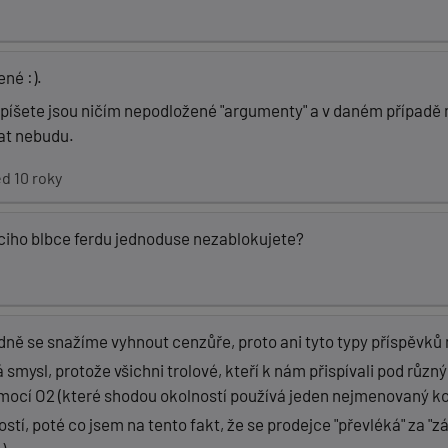
ené :).
co píšete jsou ničím nepodložené "argumenty" a v daném případě 
vat nebudu.
d 10 roky
iciho blbce ferdu jednoduse nezablokujete?
adně se snažíme vyhnout cenzůře, proto ani tyto typy příspěv
smysl, protože všichni trolové, kteří k nám přispívali pod různ
omocí O2 (které shodou okolností používá jeden nejmenovaný k
stí, poté co jsem na tento fakt, že se prodejce "převléká" za "zá