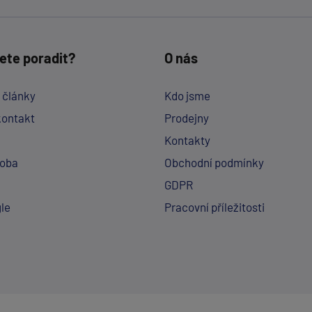
ete poradit?
O nás
a články
Kdo jsme
kontakt
Prodejny
Kontakty
doba
Obchodní podmínky
GDPR
le
Pracovní příležitosti