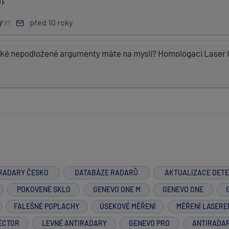
).
před 10 roky
ké nepodložené argumenty máte na mysli? Homologaci Laser I
RADARY ČESKO
DATABÁZE RADARŮ
AKTUALIZACE DET
POKOVENÉ SKLO
GENEVO ONE M
GENEVO ONE
FALEŠNÉ POPLACHY
ÚSEKOVÉ MĚŘENÍ
MĚŘENÍ LASERE
ECTOR
LEVNÉ ANTIRADARY
GENEVO PRO
ANTIRADA