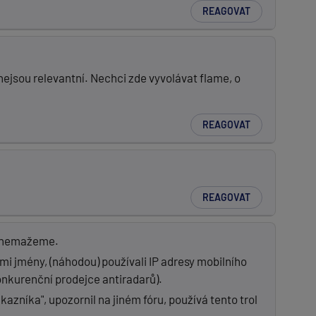
REAGOVAT
nejsou relevantní. Nechci zde vyvolávat flame, o
REAGOVAT
REAGOVAT
ků nemažeme.
ými jmény, (náhodou) používali IP adresy mobilního
onkurenční prodejce antiradarů).
kazníka", upozornil na jiném fóru, používá tento trol