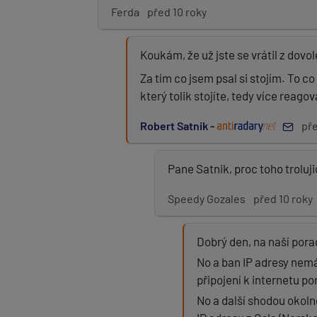
Ferda
před 10 roky
Koukám, že už jste se vrátil z dovol
Za tím co jsem psal si stojím. To 
který tolik stojíte, tedy více reago
Robert Satnik -
pře
Pane Satnik, proc toho troluj
Speedy Gozales
před 10 roky
Dobrý den, na naší por
No a ban IP adresy nemá 
připojení k internetu p
No a další shodou okolno