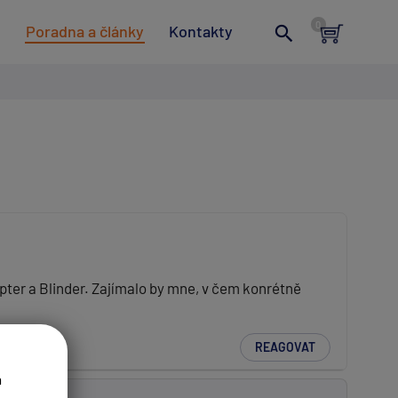
t
Poradna a články
Kontakty
rcopter a Blinder. Zajímalo by mne, v čem konrétně
REAGOVAT
a