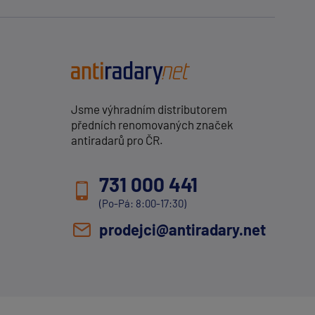
Jsme výhradním distributorem
předních renomovaných značek
antiradarů pro ČR.
731 000 441
(Po-Pá: 8:00-17:30)
prodejci@antiradary.net