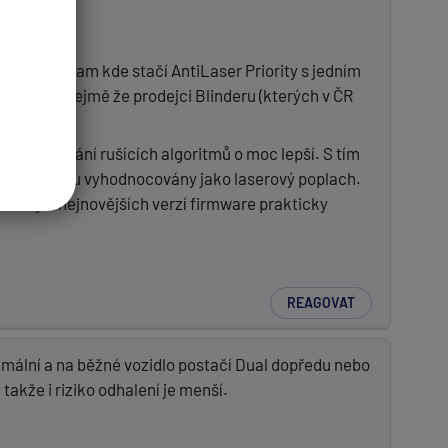
blémem.
ční (tedy tam kde stačí AntiLaser Priority s jedním
tam. Samozřejmě že prodejci Blinderu (kterých v ČR
ení zpracování rušících algoritmů o moc lepší. S tím
, Mazda) jsou vyhodnocovány jako laserový poplach.
plachy u nejnovějších verzí firmware prakticky
REAGOVAT
mální a na běžné vozidlo postačí Dual dopředu nebo
takže i riziko odhalení je menší.