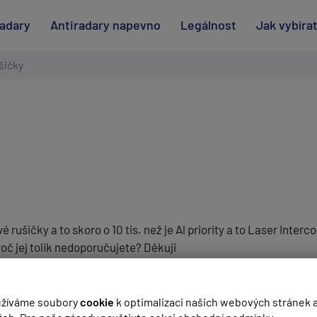
radary
Antiradary napevno
Legálnost
Jak vybíra
šičky
é rušičky a to skoro o 10 tis. než je Al priority a to Laser Inte
oč jej tolik nedoporučujete? Děkuji
(
email bude skrytý
- slouží pro notifikace při odpovědi)
žíváme soubory
cookie
k optimalizaci našich webových stránek 