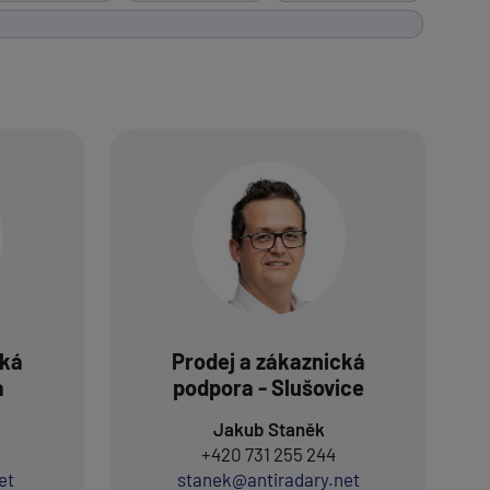
cká
Prodej a zákaznická
a
podpora - Slušovice
Jakub Staněk
+420 731 255 244
et
stanek@antiradary.net