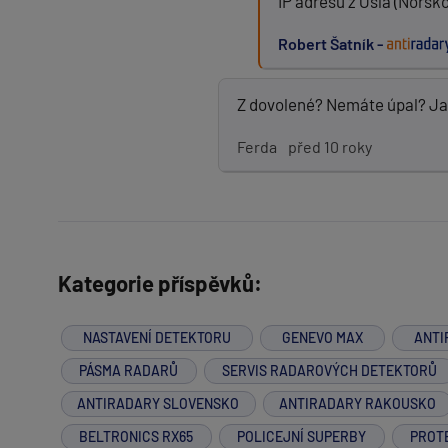
IP adresu z Osla (Norsko
Robert Šatník -
Z dovolené? Nemáte úpal? Ja
Ferda
před 10 roky
Kategorie příspěvků:
NASTAVENÍ DETEKTORU
GENEVO MAX
ANTI
PÁSMA RADARŮ
SERVIS RADAROVÝCH DETEKTORŮ
ANTIRADARY SLOVENSKO
ANTIRADARY RAKOUSKO
BELTRONICS RX65
POLICEJNÍ SUPERBY
PROT