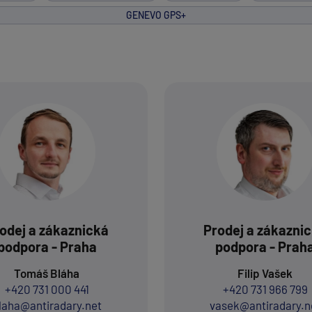
GENEVO GPS+
odej a zákaznická
Prodej a zákazni
podpora - Praha
podpora - Prah
Tomáš Bláha
Filip Vašek
+420 731 000 441
+420 731 966 799
laha@antiradary.net
vasek@antiradary.n