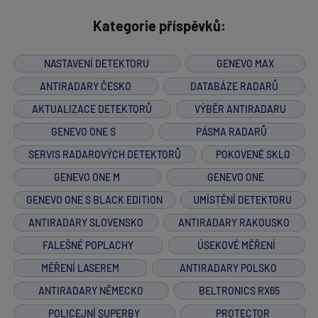
Kategorie příspěvků:
NASTAVENÍ DETEKTORU
GENEVO MAX
ANTIRADARY ČESKO
DATABÁZE RADARŮ
AKTUALIZACE DETEKTORŮ
VÝBĚR ANTIRADARU
GENEVO ONE S
PÁSMA RADARŮ
SERVIS RADAROVÝCH DETEKTORŮ
POKOVENÉ SKLO
GENEVO ONE M
GENEVO ONE
GENEVO ONE S BLACK EDITION
UMÍSTĚNÍ DETEKTORU
ANTIRADARY SLOVENSKO
ANTIRADARY RAKOUSKO
FALEŠNÉ POPLACHY
ÚSEKOVÉ MĚŘENÍ
MĚŘENÍ LASEREM
ANTIRADARY POLSKO
ANTIRADARY NĚMECKO
BELTRONICS RX65
POLICEJNÍ SUPERBY
PROTECTOR