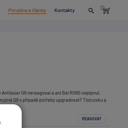
t
Poradna a články
Kontakty
e Antilaser G9 nereagoval a ani Bel RX65 nepípnul.
Je možné G9 v případě potřeby upgradovat? Tisícovku a
REAGOVAT
a