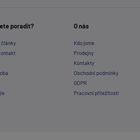
ete poradit?
O nás
a články
Kdo jsme
kontakt
Prodejny
Kontakty
doba
Obchodní podmínky
GDPR
le
Pracovní příležitosti