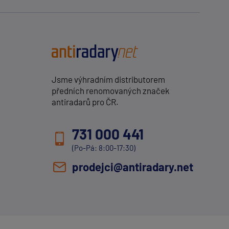
Jsme výhradním distributorem
předních renomovaných značek
antiradarů pro ČR.
731 000 441
(Po-Pá: 8:00-17:30)
prodejci@antiradary.net