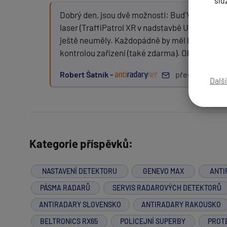
slu
Dobrý den, jsou dvě možnosti: Buď Vás "vybrali
laser (TraffiPatrol XR v nadstavbě Unicam Lidar 
ještě neuměly. Každopádně by měl být možný u
Zpráva:
kontrolou zařízení (také zdarma). Objednat s
Robert Šatník -
před 10 roky
Dalš
PŘIDAT PŘÍSPĚVEK
Kategorie příspěvků:
NASTAVENÍ DETEKTORU
GENEVO MAX
ANTI
PÁSMA RADARŮ
SERVIS RADAROVÝCH DETEKTORŮ
ANTIRADARY SLOVENSKO
ANTIRADARY RAKOUSKO
BELTRONICS RX65
POLICEJNÍ SUPERBY
PROT