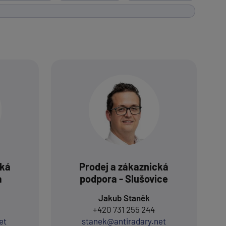
cká
Prodej a zákaznická
a
podpora - Slušovice
Jakub Staněk
+420 731 255 244
et
stanek@antiradary.net