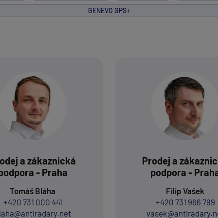
GENEVO GPS+
odej a zákaznická
Prodej a zákazni
podpora - Praha
podpora - Prah
Tomáš Bláha
Filip Vašek
+420 731 000 441
+420 731 966 799
laha@antiradary.net
vasek@antiradary.n