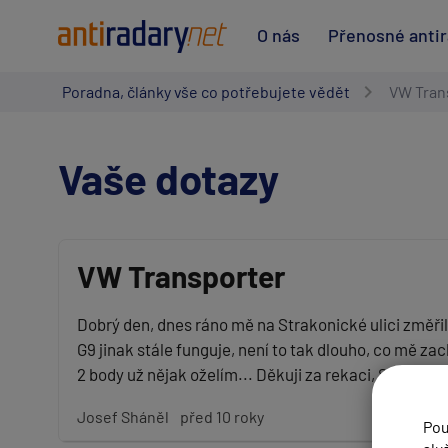
O nás
Přenosné anti
Poradna, články vše co potřebujete vědět
VW Tran
Vaše dotazy
VW Transporter
Vaše jméno:
Dobrý den, dnes ráno mě na Strakonické ulici změřil 
G9 jinak stále funguje, není to tak dlouho, co mě za
2 body už nějak oželím... Děkuji za rekaci, Sháněl.
Váš e-mail:
Josef Sháněl
před 10 roky
Pou
Předmět: