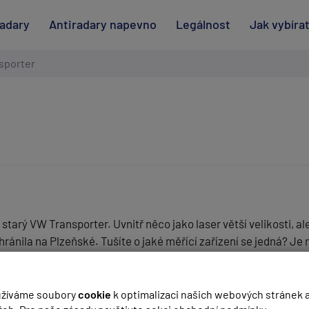
radary
Antiradary napevno
Legálnost
Jak vybíra
sporter
starý VW Transporter. Uvnitř něco jako laser větší velikosti, al
chránila na Plzeňské. Tušíte o jaké měřící zařízení se jedná? 
(
email bude skrytý
- slouží pro notifikace při odpovědi)
žíváme soubory
cookie
k optimalizaci našich webových stránek 