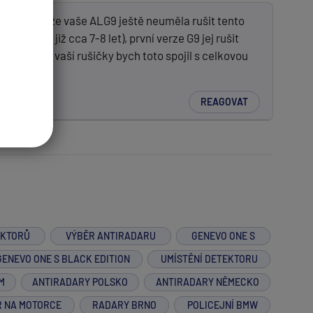
nebo proto že vaše ALG9 ještě neuměla rušit tento
i (je to již cca 7-8 let), první verze G9 jej rušit
e stáří vaší rušičky bych toto spojil s celkovou
REAGOVAT
EKTORŮ
VÝBĚR ANTIRADARU
GENEVO ONE S
GENEVO ONE S BLACK EDITION
UMÍSTĚNÍ DETEKTORU
M
ANTIRADARY POLSKO
ANTIRADARY NĚMECKO
R NA MOTORCE
RADARY BRNO
POLICEJNÍ BMW