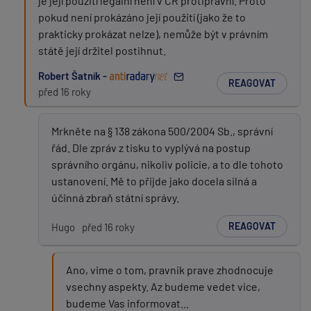
je její použití legální není v ČR protiprávní. Proto
pokud není prokázáno její použití (jako že to
prakticky prokázat nelze), nemůže být v právním
státě její držitel postihnut.
Robert Šatník -
REAGOVAT
před 16 roky
Mrkněte na § 138 zákona 500/2004 Sb., správní
řád. Dle zpráv z tisku to vyplývá na postup
správního orgánu, nikoliv policie, a to dle tohoto
ustanovení. Mě to přijde jako docela silná a
účinná zbraň státní správy.
REAGOVAT
Hugo
před 16 roky
Ano, vime o tom, pravnik prave zhodnocuje
vsechny aspekty. Az budeme vedet vice,
budeme Vas informovat...