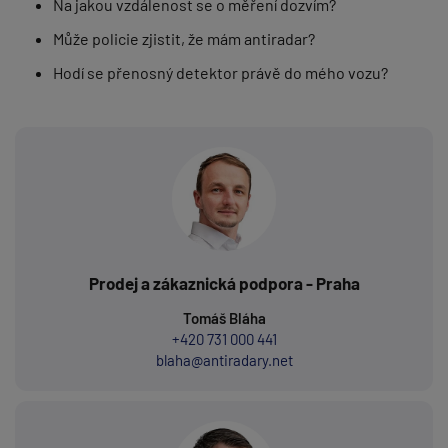
Na jakou vzdálenost se o měření dozvím?
Může policie zjistit, že mám antiradar?
Hodí se přenosný detektor právě do mého vozu?
Prodej a zákaznická podpora - Praha
Tomáš Bláha
+420 731 000 441
blaha@antiradary.net