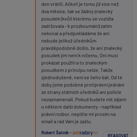
den vrátili. Ačkoli je tomu již více než
dva měsíce, tak se žádný znalecký
posudek (kvůli kterému se vozidla
zadržovala - k prozkoumání) zatím
nekonal a předpokládáme že ani
nebude jelikož úředníkům
pravděpodobně došlo, že ani znalecký
posudek jim není k ničemu. Oni musí
prokázat použití a to znaleckým
posudkem z principu nelze. Takže
zjednodušeně, není se čeho bát. Od té
doby jsme podobné protiprávní jednání
ze strany státních úředníků ani policie
nezaznamenali. Pokud budete mít zájem
o některé další dokumenty - například
právní rozbor, nepište mi prosím na
email a rád Vám je zašlu.
Robert Šatník -
REAGOVAT