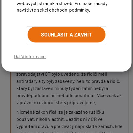
nicméně by bylo předčasné cokoli předjímat,
webových stránek a služeb. Pro naše zásady
čekáme na vyjádření našeho právního zástupce a
navštivte sekci
obchodní podmínky
.
připravujeme návod pro naše zákazníky jak
postupovat. Každopádně již máme vymyšleno
několik variant i pro ty nejhorší případy.
SOUHLASIT A ZAVŘÍT
Jisté je to, že se jednalo o akci na objednávku,
která měla sloužit jako zastrašující případ, jak už to
ale bývá, ne vždy se v mediích objevuje celá pravda,
Další informace
ale většinou je zkreslená podle toho, kdo o
uveřejnění má zájem. I přes to, že například ve
zpravodajství ČT bylo uvedeno, že řidiči měli
antiradary a ty byly zabaveny, není to pravda a řidič,
který byl zastaven minulý týden zatím nebyl a
pravděpodobně ani nebude postihnut. Více však až
v právním rozboru, který připravujeme.
Nicméně zákon říká, že je zakázáno rušičku
používat, nikoli vlastnit. Jezdit s ní v ČR ve
vypnutém stavu a používat jí například v zemích, kde