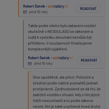
Robert Šatník -
REAGOVAT
před 16 roky
Takže podle všeho bylo zabavení vozidel
skutečně v NESOULADU se zákonem a
tudíž k výsledku zkoumání nemůže být
přihlíženo. V současnosti finalizujeme
komplexnější vyjádření.
Robert Šatník -
REAGOVAT
před 16 roky
Sice opožděně, ale přeci: Policisté a
úředníci podle našich poznatků jednali
protiprávně. Zjednodušeně se dá říci, že
zadrželi vozidla v situaci, kdy s tím jejich
řidiči nesouhlasili a to podle zákona
nesmí. Oni je také urychleně hned druhý