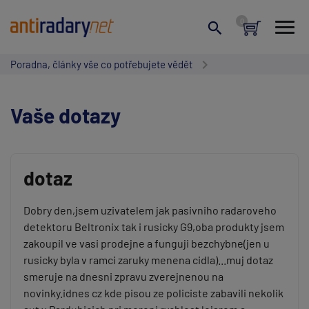
Poradna, články vše co potřebujete vědět
Vaše dotazy
dotaz
Vaše jméno:
Dobry den,jsem uzivatelem jak pasivniho radaroveho
detektoru Beltronix tak i rusicky G9,oba produkty jsem
zakoupil ve vasi prodejne a funguji bezchybne(jen u
rusicky byla v ramci zaruky menena cidla)...muj dotaz
Váš e-mail:
smeruje na dnesni zpravu zverejnenou na
novinky.idnes cz kde pisou ze policiste zabavili nekolik