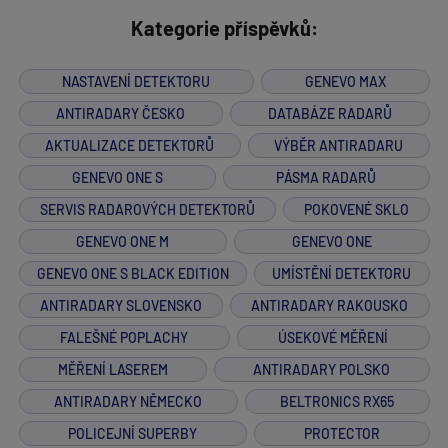
Kategorie příspěvků:
NASTAVENÍ DETEKTORU
GENEVO MAX
ANTIRADARY ČESKO
DATABÁZE RADARŮ
AKTUALIZACE DETEKTORŮ
VÝBĚR ANTIRADARU
GENEVO ONE S
PÁSMA RADARŮ
SERVIS RADAROVÝCH DETEKTORŮ
POKOVENÉ SKLO
GENEVO ONE M
GENEVO ONE
GENEVO ONE S BLACK EDITION
UMÍSTĚNÍ DETEKTORU
ANTIRADARY SLOVENSKO
ANTIRADARY RAKOUSKO
FALEŠNÉ POPLACHY
ÚSEKOVÉ MĚŘENÍ
MĚŘENÍ LASEREM
ANTIRADARY POLSKO
ANTIRADARY NĚMECKO
BELTRONICS RX65
POLICEJNÍ SUPERBY
PROTECTOR