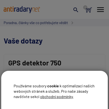
Poradna, články vše co potřebujete vědět
Vaše dotazy
GPS detektor 750
Vaše jméno:
Jest tento GPS detektor vyrobený v Maďarsku
legální u nás i v Evropě ?
Používáme soubory
cookie
k optimalizaci našich
Děkuji
webových stránek a služeb. Pro naše zásady
Váš e-mail:
P.F.
navštivte sekci
obchodní podmínky
.
REAGOVAT
Petr Fuchs
před 11 roky