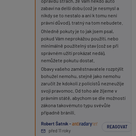
opravdu strach, že Vám někdo auto
zabaví na delší dobu (což je nesmysl a
nikdy se to nestalo a ani k tomu není
právní důvod), tratný na tom nebudete.
Ohledně pokuty je to jak jsem psal,
pokud Vám neprokážou použití, nebo
minimálně použitelný stav (což se při
správném užití prokázat nedá),
nemůžete pokutu dostat.
Obavy vašeho zaměstnavatele rozptýlit
bohužel nemohu, stejně jako nemohu
zaručit že kdokoli z policistů nezneužije
svojí pravomoc. Od toho ale žijeme v
právním státě, abychom se dle možností
zákona takovémuto typu svévůle
případně bránili.
Robert Šatník -
REAGOVAT
před 11 roky