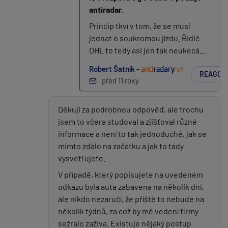
antiradar.
Princip tkví v tom, že se musí
jednat o soukromou jízdu. Řidič
DHL to tedy asi jen tak neukecá...
Robert Šatník -
REAGOV
před 11 roky
Děkuji za podrobnou odpověď, ale trochu
jsem to včera studoval a zjišťoval různé
informace a není to tak jednoduché, jak se
mimto zdálo na začátku a jak to tady
vysvetľujete.
V případě, který popisujete na uvedeném
odkazu byla auta zabavena na několik dní,
ale nikdo nezaručí, že příště to nebude na
několik týdnů, za což by mě vedení firmy
sežralo zaživa. Existuje nějaký postup