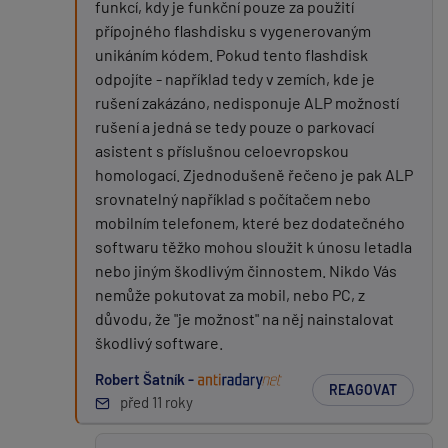
funkcí, kdy je funkční pouze za použití
přípojného flashdisku s vygenerovaným
unikáním kódem. Pokud tento flashdisk
odpojíte - například tedy v zemích, kde je
rušení zakázáno, nedisponuje ALP možností
rušení a jedná se tedy pouze o parkovací
asistent s příslušnou celoevropskou
homologací. Zjednodušeně řečeno je pak ALP
srovnatelný například s počítačem nebo
mobilním telefonem, které bez dodatečného
softwaru těžko mohou sloužit k únosu letadla
nebo jiným škodlivým činnostem. Nikdo Vás
nemůže pokutovat za mobil, nebo PC, z
důvodu, že "je možnost" na něj nainstalovat
škodlivý software.
Robert Šatník -
REAGOVAT
před 11 roky