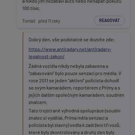
a nikdo jim nezabaví auto nebo nenapaří pokutu
100 tisíc.
REAGOVAT
Tomáš
před 11 roky
Dobrý den, vše podstatné se dozvíte zde:
https://www.antiradary.net/antiradary-
legalnost-zakon/
Žádná vozidla nikdy nebyla zabavena a
"zabavování" bylo pouze senzací pro média. V
roce 2011 se jeden "aktivní" policista dohodl
se svým kamarádem, reportérem z Primy a s
jejich dalším společným kamarádem, soudním
znalcem.
Tato trojstraně výhodná spolupráce (soudní
znalec si vydělal, Prima měla senzaci a
policista byl slavný) vedla k zadržení tří vozů,
které byly zkontrolovány a druhý den byly