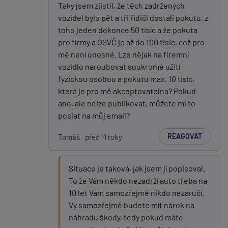
Taky jsem zjistil, že těch zadržených
vozidel bylo pět a tři řidiči dostali pokutu, z
toho jeden dokonce 50 tisíc a že pokuta
pro firmy a OSVČ je až do 100 tisic, což pro
mě není únosné. Lze nějak na firemní
vozidlo naroubovat soukromé užití
fyzickou osobou a pokutu max. 10 tisíc,
která je pro mě akceptovatelna? Pokud
ano, ale nelze publikovat, můžete mi to
poslat na můj email?
REAGOVAT
Tomáš
před 11 roky
Situace je taková, jak jsem jí popisoval.
To že Vám někdo nezadrží auto třeba na
10 let Vám samozřejmě nikdo nezaručí.
Vy samozřejmě budete mít nárok na
náhradu škody, tedy pokud máte