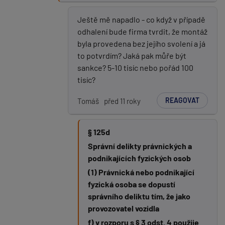
Ještě mě napadlo - co když v případě
odhalení bude firma tvrdit, že montáž
byla provedena bez jejího svolení a já
to potvrdím? Jaká pak můře být
sankce? 5-10 tisíc nebo pořád 100
tisíc?
REAGOVAT
Tomáš
před 11 roky
§ 125d
Správní delikty právnických a
podnikajících fyzických osob
(1) Právnická nebo podnikající
fyzická osoba se dopustí
správního deliktu tím, že jako
provozovatel vozidla
f) v rozporu s § 3 odst. 4 použije