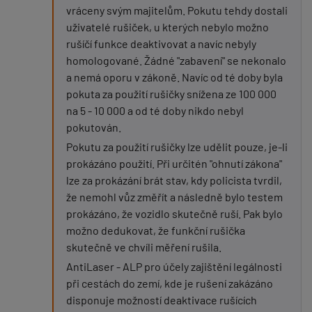
vráceny svým majitelům. Pokutu tehdy dostali
uživatelé rušiček, u kterých nebylo možno
rušíčí funkce deaktivovat a navíc nebyly
homologované. Žádné "zabavení" se nekonalo
a nemá oporu v zákoně. Navíc od té doby byla
pokuta za použití rušičky snížena ze 100 000
na 5 - 10 000 a od té doby nikdo nebyl
pokutován.
Pokutu za použití rušičky lze udělit pouze, je-li
prokázáno použití. Při určitén "ohnutí zákona"
lze za prokázání brát stav, kdy policista tvrdil,
že nemohl vůz změřít a následně bylo testem
prokázáno, že vozidlo skutečně ruší. Pak bylo
možno dedukovat, že funkční rušička
skutečně ve chvíli měření rušila.
AntiLaser - ALP pro účely zajištění legálnosti
při cestách do zemí, kde je rušení zakázáno
disponuje možností deaktivace rušících