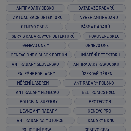
ANTIRADARY ČESKO
DATABÁZE RADARŮ
AKTUALIZACE DETEKTORŮ
VÝBĚR ANTIRADARU
GENEVO ONE S
PÁSMA RADARŮ
SERVIS RADAROVÝCH DETEKTORŮ
POKOVENÉ SKLO
GENEVO ONE M
GENEVO ONE
GENEVO ONE S BLACK EDITION
UMÍSTĚNÍ DETEKTORU
ANTIRADARY SLOVENSKO
ANTIRADARY RAKOUSKO
FALEŠNÉ POPLACHY
ÚSEKOVÉ MĚŘENÍ
MĚŘENÍ LASEREM
ANTIRADARY POLSKO
ANTIRADARY NĚMECKO
BELTRONICS RX65
POLICEJNÍ SUPERBY
PROTECTOR
LEVNÉ ANTIRADARY
GENEVO PRO
ANTIRADAR NA MOTORCE
RADARY BRNO
POLICEJNÍ BMW
GENEVO GPS+