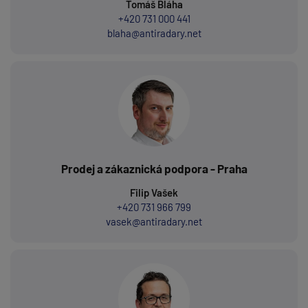
Tomáš Bláha
+420 731 000 441
blaha@antiradary.net
Prodej a zákaznická podpora - Praha
Filip Vašek
+420 731 966 799
vasek@antiradary.net