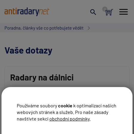
Poradna, články vše co potřebujete vědět
Vaše dotazy
Radary na dálnici
Vaše jméno:
Zdravím, dočetl jsem se o radarech na D1 od konce
srpna. Nevíte o tom něco, kde to bude umístěno ? Mám
od vás G1 i V1 budou reagovat?
Používáme soubory
cookie
k optimalizaci našich
webových stránek a služeb. Pro naše zásady
Váš e-mail:
REAGOVAT
Václav Krupička
před 11 roky
navštivte sekci
obchodní podmínky
.