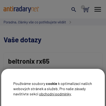
Poradna, články vše co potřebujete vědět
Vaše dotazy
beltronix rx65
Vaše jméno:
Dobrý den uvazuji o koupi beltronix xr rx65 cchtel sem
se zeptat na tu verzi us zda je pouzitelna v cr a zda se
neda softvarove upravit na euro
Používáme soubory
cookie
k optimalizaci našich
webových stránek a služeb. Pro naše zásady
Váš e-mail:
REAGOVAT
Luboš
před 12 roky
navštivte sekci
obchodní podmínky
.