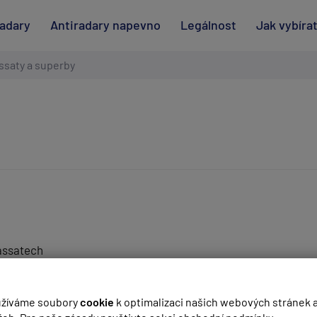
radary
Antiradary napevno
Legálnost
Jak vybíra
ssaty a superby
passatech
(
email bude skrytý
- slouží pro notifikace při odpovědi)
žíváme soubory
cookie
k optimalizaci našich webových stránek 