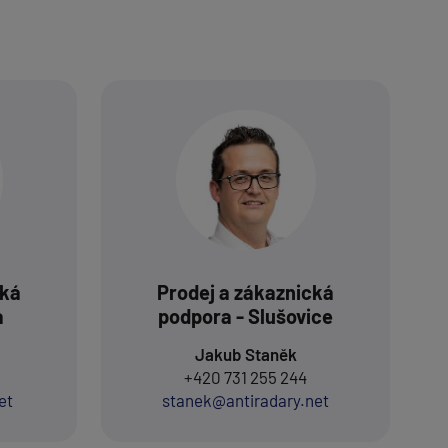
cká
Prodej a zákaznická
a
podpora - Slušovice
Jakub Staněk
+420 731 255 244
et
stanek@antiradary.net