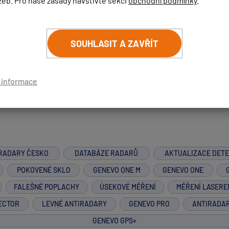
žeb. Pro naše zásady navštivte sekci
obchodní podmínky
.
perby bohužel pouze na některé. Pordobnější informace viz:
Ja
SOUHLASIT A ZAVŘÍT
oky
í informace
RADARY ČESKO
DATABÁZE RADARŮ
AKTUALIZACE DET
POKOVENÉ SKLO
GENEVO ONE M
GENEVO ONE
FALEŠNÉ POPLACHY
ÚSEKOVÉ MĚŘENÍ
MĚŘENÍ LASERE
ECTOR
LEVNÉ ANTIRADARY
GENEVO PRO
ANTIRADA
GENEVO GPS+