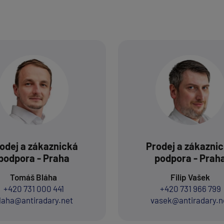
odej a zákaznická
Prodej a zákazni
podpora - Praha
podpora - Prah
Tomáš Bláha
Filip Vašek
+420 731 000 441
+420 731 966 799
laha@antiradary.net
vasek@antiradary.n