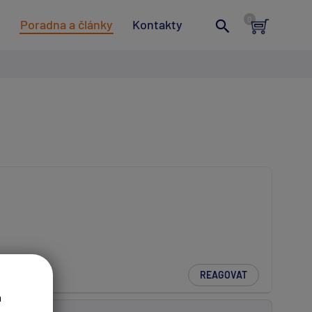
t
Poradna a články
Kontakty
REAGOVAT
a