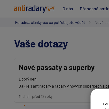
O nás
Přenosné anti
Poradna, články vše co potřebujete vědět
Nové pa
Vaše dotazy
Nové passaty a superby
Vaše jméno:
Dobrý den
Jak je s antiradary a radary v nových superbech a 
Váš e-mail:
Michal
před 12 roky
Pou
Předmět: