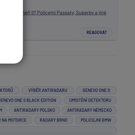
k se v ČR měří II? Policejní Passaty, Superby a jiné
REAGOVAT
EKTORŮ
VÝBĚR ANTIRADARU
GENEVO ONE S
GENEVO ONE S BLACK EDITION
UMÍSTĚNÍ DETEKTORU
M
ANTIRADARY POLSKO
ANTIRADARY NĚMECKO
R NA MOTORCE
RADARY BRNO
POLICEJNÍ BMW