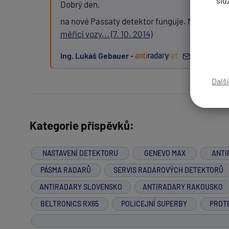
slu
Dobrý den,
na nové Passaty detektor funguje. Na nové Su
měřící vozy... (7. 10. 2014)
Zpráva:
Ing. Lukáš Gebauer -
před 12 r
Dalš
PŘIDAT PŘÍSPĚVEK
Kategorie příspěvků:
NASTAVENÍ DETEKTORU
GENEVO MAX
ANTI
PÁSMA RADARŮ
SERVIS RADAROVÝCH DETEKTORŮ
ANTIRADARY SLOVENSKO
ANTIRADARY RAKOUSKO
BELTRONICS RX65
POLICEJNÍ SUPERBY
PROT