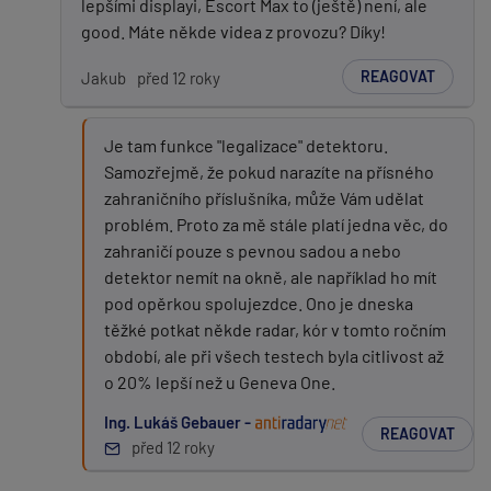
lepšími displayi, Escort Max to (ještě) není, ale
good. Máte někde videa z provozu? Díky!
REAGOVAT
Jakub
před 12 roky
Je tam funkce "legalizace" detektoru.
Samozřejmě, že pokud narazíte na přísného
zahraničního příslušníka, může Vám udělat
problém. Proto za mě stále platí jedna věc, do
zahraničí pouze s pevnou sadou a nebo
detektor nemít na okně, ale například ho mít
pod opěrkou spolujezdce. Ono je dneska
těžké potkat někde radar, kór v tomto ročním
období, ale při všech testech byla citlivost až
o 20% lepší než u Geneva One.
Ing. Lukáš Gebauer -
REAGOVAT
před 12 roky