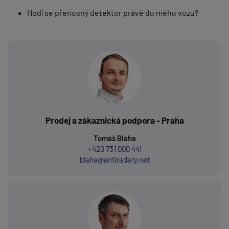
Hodí se přenosný detektor právě do mého vozu?
Prodej a zákaznická podpora - Praha
Tomáš Bláha
+420 731 000 441
blaha@antiradary.net