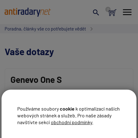
Poradna, články vše co potřebujete vědět
Vaše dotazy
Genevo One S
Vaše jméno:
Dobrý den, chtěl bych se zeptat, jaké jsou hlavní rozdíly
mezi Genevo One a Genevo One S. Děkuji!
Používáme soubory
cookie
k optimalizaci našich
REAGOVAT
Jakun
před 12 roky
webových stránek a služeb. Pro naše zásady
Váš e-mail:
navštivte sekci
obchodní podmínky
.
Dobrý den,