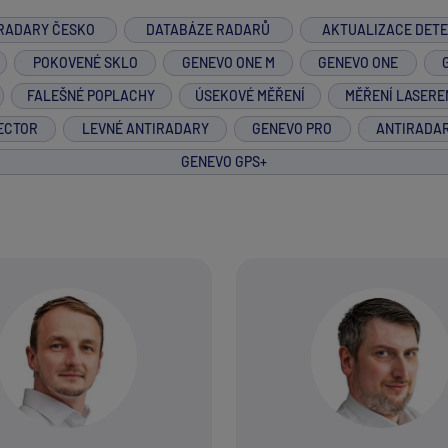
RADARY ČESKO
DATABÁZE RADARŮ
AKTUALIZACE DET
POKOVENÉ SKLO
GENEVO ONE M
GENEVO ONE
FALEŠNÉ POPLACHY
ÚSEKOVÉ MĚŘENÍ
MĚŘENÍ LASERE
ECTOR
LEVNÉ ANTIRADARY
GENEVO PRO
ANTIRADA
GENEVO GPS+