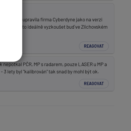
y "načerno" upravila firma Cyberdyne jako na verzi
ungovat. Proto ideálně vyzkoušet buď ve Zlíchovském
REAGOVAT
 rok nepotkal PČR, MP s radarem, pouze LASER u MP a
 3 lety byl "kalibrován" tak snad by mohl být ok.
REAGOVAT