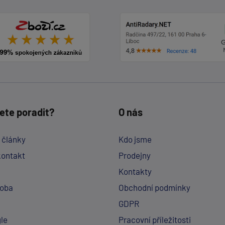
ete poradit?
O nás
a články
Kdo jsme
kontakt
Prodejny
Kontakty
doba
Obchodní podmínky
GDPR
le
Pracovní příležitosti