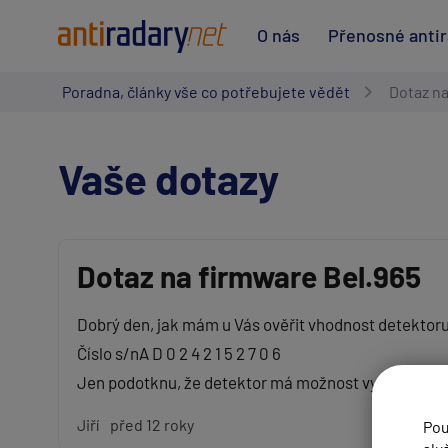
O nás
Přenosné anti
Poradna, články vše co potřebujete vědět
Dotaz na
Vaše dotazy
Dotaz na firmware Bel.965
Vaše jméno:
Dobrý den, jak mám u Vás ověřit vhodnost detektoru
Číslo s/nA D 0 2 4 2 1 5 2 7 0 6
Váš e-mail:
Jen podotknu, že detektor má možnost vypnout pás
Jiří
před 12 roky
Pou
Předmět: