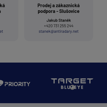
cká
Prodej a zákaznická
a
podpora - Slušovice
Jakub Staněk
+420 731 255 244
et
stanek@antiradary.net