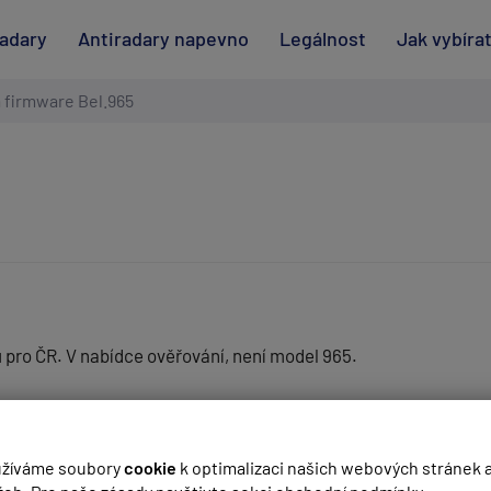
radary
Antiradary napevno
Legálnost
Jak vybíra
 firmware Bel.965
 pro ČR. V nabídce ověřování, není model 965.
(
email bude skrytý
- slouží pro notifikace při odpovědi)
ma K Ku POP X sytém SWS a má volbu mezi Ka Wide a Ka CZ.
žíváme soubory
cookie
k optimalizaci našich webových stránek 