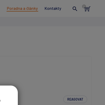
t
Poradna a články
Kontakty
REAGOVAT
a