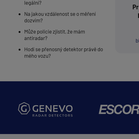
legální?
Pr
Na jakou vzdálenost se o měření
dozvím?
Může policie zjistit, že mám
antiradar?
b
Hodí se přenosný detektor právě do
mého vozu?