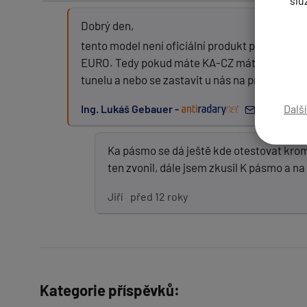
slu
Dobrý den,
tento model není oficiální produkt pro ČR (Evr
Zpráva:
EURO. Tedy pokud máte KA-CZ máte "jako" uprav
tunelu a nebo se zastavit u nás na prodejně a 
Ing. Lukáš Gebauer -
před 12 r
Dalš
PŘIDAT PŘÍSPĚVEK
Ka pásmo se dá ještě kde otestovat krom 
ten zvonil, dále jsem zkusil K pásmo a na 
Jiří
před 12 roky
Kategorie příspěvků: