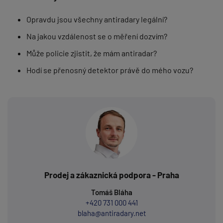
Opravdu jsou všechny antiradary legální?
Na jakou vzdálenost se o měření dozvím?
Může policie zjistit, že mám antiradar?
Hodí se přenosný detektor právě do mého vozu?
Prodej a zákaznická podpora - Praha
Tomáš Bláha
+420 731 000 441
blaha@antiradary.net