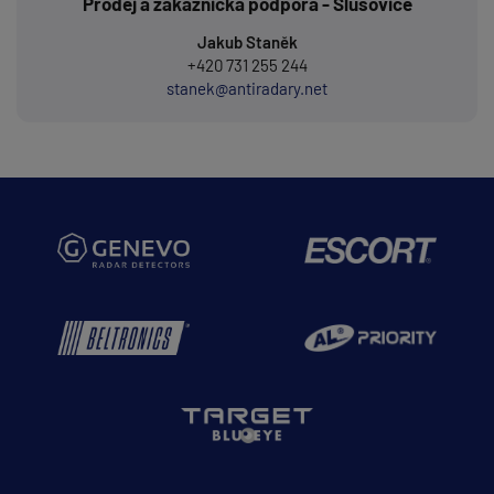
Prodej a zákaznická podpora - Slušovice
Jakub Staněk
+420 731 255 244
stanek@antiradary.net