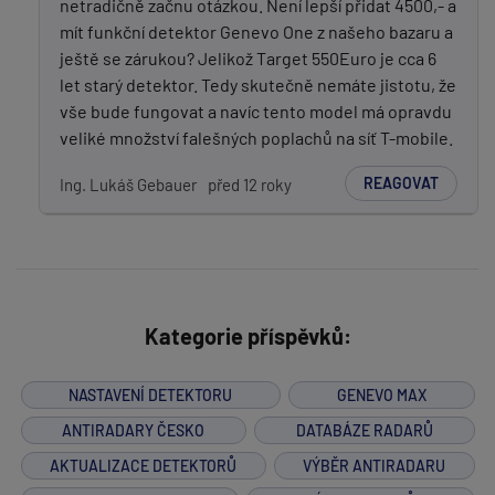
netradičně začnu otázkou. Není lepší přidat 4500,- a
mít funkční detektor Genevo One z našeho bazaru a
ještě se zárukou? Jelikož Target 550Euro je cca 6
let starý detektor. Tedy skutečně nemáte jistotu, že
vše bude fungovat a navíc tento model má opravdu
veliké množství falešných poplachů na síť T-mobile.
REAGOVAT
Ing. Lukáš Gebauer
před 12 roky
Kategorie příspěvků:
NASTAVENÍ DETEKTORU
GENEVO MAX
ANTIRADARY ČESKO
DATABÁZE RADARŮ
AKTUALIZACE DETEKTORŮ
VÝBĚR ANTIRADARU