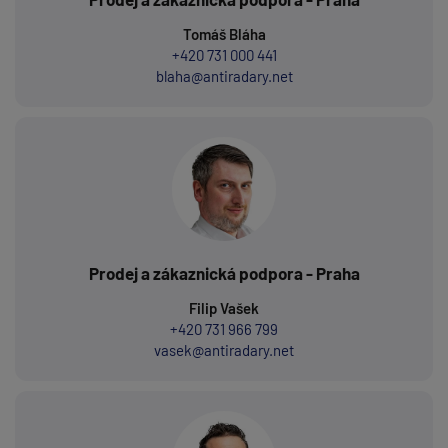
Tomáš Bláha
+420 731 000 441
blaha@antiradary.net
Prodej a zákaznická podpora - Praha
Filip Vašek
+420 731 966 799
vasek@antiradary.net