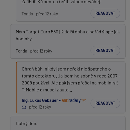
Za 1500 Kč není co řešit, vůbec neváhej!
REAGOVAT
Tonda
před 12 roky
Mám Target Euro 550 již delší dobu a pořád šlape jak
hodinky.
REAGOVAT
Tonda
před 12 roky
Chraň bůh, nikdy jsem neřekl nic špatného o
tomto detektoru. Ja jsem ho sobně v roce 2007 -
2008 používal. Ale pak jsem přešel na mobilní síť
T-Mobile a musel z auta...
Ing. Lukáš Gebauer -
REAGOVAT
před 12 roky
Dobrý den,