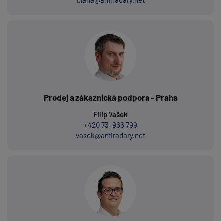
blaha@antiradary.net
Prodej a zákaznická podpora - Praha
Filip Vašek
+420 731 966 799
vasek@antiradary.net