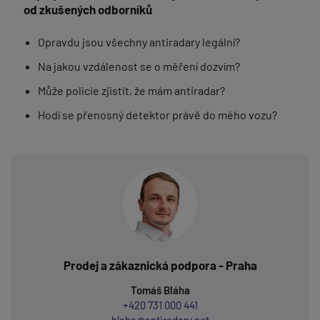
od zkušených odborníků
Opravdu jsou všechny antiradary legální?
Na jakou vzdálenost se o měření dozvím?
Může policie zjistit, že mám antiradar?
Hodí se přenosný detektor právě do mého vozu?
Prodej a zákaznická podpora - Praha
Tomáš Bláha
+420 731 000 441