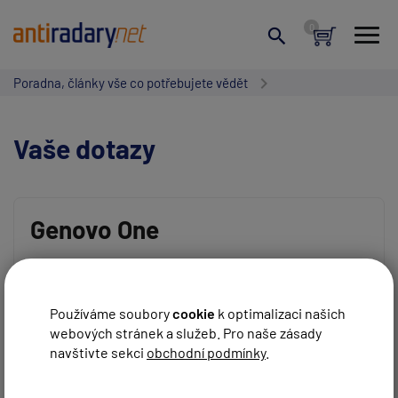
Poradna, články vše co potřebujete vědět
Vaše dotazy
Genovo One
Vaše jméno:
Dobrý den lze do Genevo One CZ/SK dokoupit
doživotní databázi na EU? díky
Používáme soubory
cookie
k optimalizaci našich
REAGOVAT
Petr
před 12 roky
webových stránek a služeb. Pro naše zásady
Váš e-mail:
navštivte sekci
obchodní podmínky
.
Dobrý den,