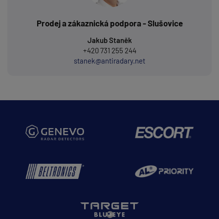
Prodej a zákaznická podpora - Slušovice
Jakub Staněk
+420 731 255 244
stanek@antiradary.net