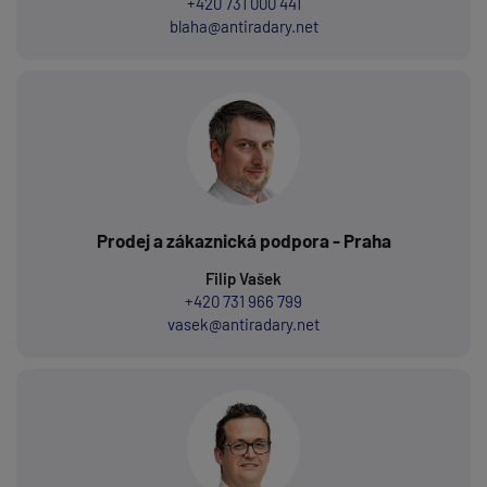
+420 731 000 441
blaha@antiradary.net
Prodej a zákaznická podpora - Praha
Filip Vašek
+420 731 966 799
vasek@antiradary.net