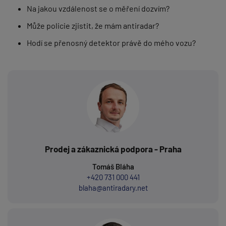
Na jakou vzdálenost se o měření dozvím?
Může policie zjistit, že mám antiradar?
Hodí se přenosný detektor právě do mého vozu?
Prodej a zákaznická podpora - Praha
Tomáš Bláha
+420 731 000 441
blaha@antiradary.net