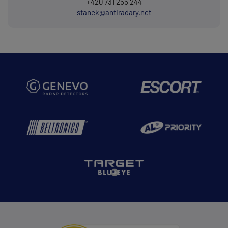
+420 731 255 244
stanek@antiradary.net