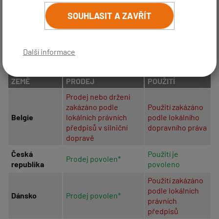
jej z okna sundat.
SOUHLASIT A ZAVŘÍT
Pokud hledáte nejlepší radarový detektor pro zahraničí,
který zvládá i moderní radarová pásma, doporučujeme
Další informace
detektor
GENEVO MAX.
ZEMĚ
PRODEJ
POUŽITÍ
Prodej nebo držení
zakázáno podle
Použití zakázáno
Belgie
lokálních právních
podle lokálního
předpisů v silniční
dopravního práva
dopravě
Česká
Použití je
Prodej povolen*
republika
povoleno
Použití zakázáno
podle lokálních
Dánsko
Prodej povolen*
právních
předpisů