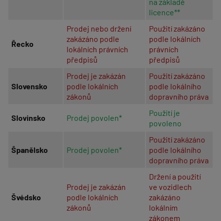
na základě
licence**
Prodej nebo držení
Použití zakázáno
zakázáno podle
podle lokálních
Řecko
lokálních právních
právních
předpisů
předpisů
Prodej je zakázán
Použití zakázáno
Slovensko
podle lokálních
podle lokálního
zákonů
dopravního práva
Použití je
Slovinsko
Prodej povolen*
povoleno
Použití zakázáno
Španělsko
Prodej povolen*
podle lokálního
dopravního práva
Držení a použití
Prodej je zakázán
ve vozidlech
Švédsko
podle lokálních
zakázáno
zákonů
lokálním
zákonem