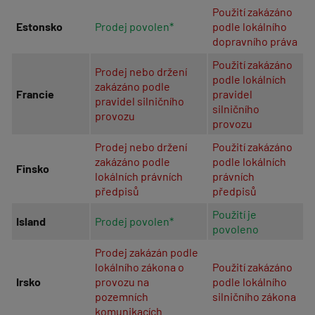
Použití zakázáno
Estonsko
Prodej povolen*
podle lokálního
dopravního práva
Použití zakázáno
Prodej nebo držení
podle lokálních
zakázáno
podle
Francie
pravidel
pravidel silničního
silničního
provozu
provozu
Prodej nebo držení
Použití zakázáno
zakázáno
podle
podle lokálních
Finsko
lokálních právních
právních
předpisů
předpisů
Použití je
Island
Prodej povolen*
povoleno
Prodej zakázán podle
lokálního zákona o
Použití zakázáno
Irsko
provozu na
podle lokálního
pozemních
silničního zákona
komunikacích