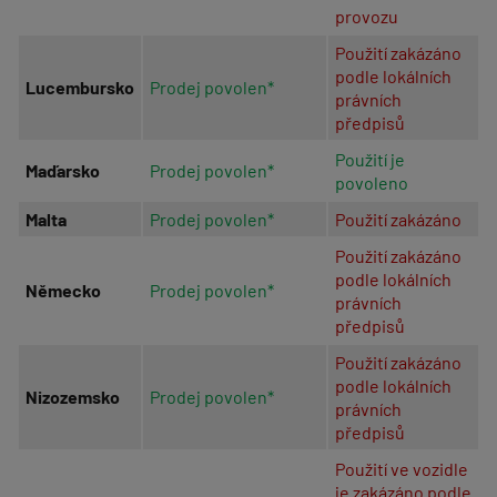
provozu
Použití zakázáno
podle lokálních
Lucembursko
Prodej povolen*
právních
předpisů
Použití je
Maďarsko
Prodej povolen*
povoleno
Malta
Prodej povolen*
Použití zakázáno
Použití zakázáno
podle lokálních
Německo
Prodej povolen*
právních
předpisů
Použití zakázáno
podle lokálních
Nizozemsko
Prodej povolen*
právních
předpisů
Použití ve vozidle
je zakázáno podle