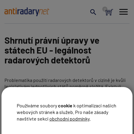
Shrnutí právní úpravy ve
státech EU - legálnost
radarových detektorů
Problematika použití radarových detektorů v cizině je kvůli
legislativám jednotlivých států poměrně složitá. Existují
země, kde je možné s detektorem jezdit zcela bez omezení,
ale jsou také státy, kde je to přísně zakázáno. Sepsali jsme
pro vás aktuální stav použití pasivních detektorů ve všech
Používáme soubory
cookie
k optimalizaci našich
evropských zemích, abyste měli jistotu, než vyrazíte na
webových stránek a služeb. Pro naše zásady
dovolenou či pracovně do ciziny. V zemích, kde použití není
navštivte sekci
obchodní podmínky
.
povolené, je vhodné být s
přenosným detektorem
diskrétní,
policejní hlídky s nimi neprovokovat a při případné kontrole