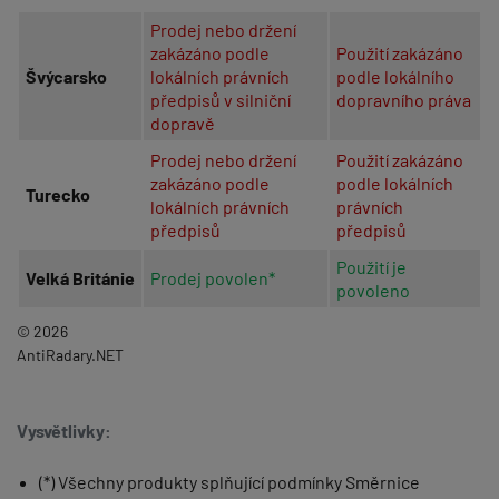
Prodej nebo držení
zakázáno podle
Použití zakázáno
Švýcarsko
lokálních právních
podle lokálního
předpisů v silniční
dopravního práva
dopravě
Prodej nebo držení
Použití zakázáno
zakázáno podle
podle lokálních
Turecko
lokálních právních
právních
předpisů
předpisů
Použití je
Velká Británie
Prodej povolen*
povoleno
©
2026
AntiRadary.NET
Vysvětlivky:
(*) Všechny produkty splňující podmínky Směrnice