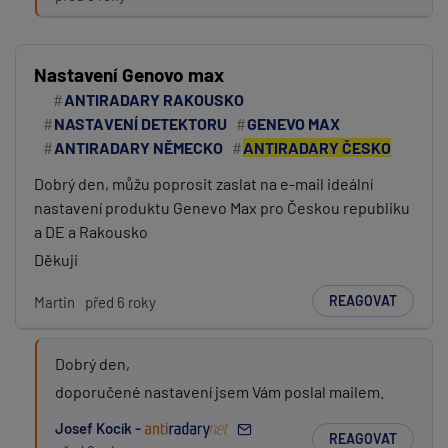
Nastavení Genovo max
ANTIRADARY RAKOUSKO
NASTAVENÍ DETEKTORU
GENEVO MAX
ANTIRADARY NĚMECKO
ANTIRADARY ČESKO
PŘIDAT PŘÍSPĚVEK
Dobrý den, můžu poprosit zaslat na e-mail ideální
nastavení produktu Genevo Max pro Českou republiku
a DE a Rakousko
Děkuji
REAGOVAT
Martin
před 6 roky
Dobrý den,
doporučené nastavení jsem Vám poslal mailem.
Josef Kocík -
REAGOVAT