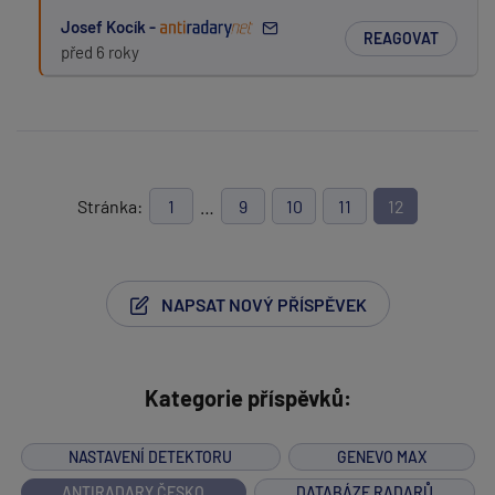
Josef Kocík -
REAGOVAT
před 6 roky
Stránka:
1
…
9
10
11
12
NAPSAT NOVÝ PŘÍSPĚVEK
Kategorie příspěvků:
NASTAVENÍ DETEKTORU
GENEVO MAX
ANTIRADARY ČESKO
DATABÁZE RADARŮ