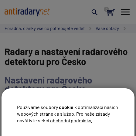
Poradna, články vše co potřebujete vědět
Vaše dotazy
Radary a nastavení radarového
detektoru pro Česko
Nastavení radarového
detektoru pro Česko,
legislativa a změny, databáze
Používáme soubory
cookie
k optimalizaci našich
webových stránek a služeb. Pro naše zásady
NAPSAT NOVÝ PŘÍSPĚVEK
navštivte sekci
obchodní podmínky
.
ZRUŠIT HLEDÁNÍ