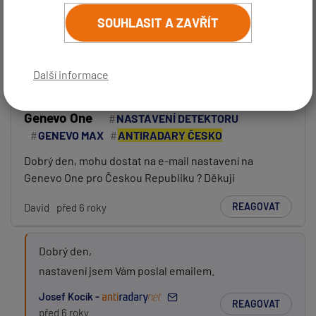
SOUHLASIT A ZAVŘÍT
Stránka:
1
…
9
10
11
12
Vaše jméno:
Další informace
Genevo One
NASTAVENÍ DETEKTORU
GENEVO MAX
ANTIRADARY ČESKO
Váš e-mail:
Dobrý den, mohu dostat na e-mail nastavení na
Genevo One pro Českou Republiku ? Děkuji
(
email bude skrytý
- slouží pro notifikace při odpovědi)
REAGOVAT
David
před 6 roky
Předmět:
Dobrý den,
nastavení jsem Vám poslal emailem.
Zpráva:
Josef Kocík -
REAGOVAT
před 6 roky